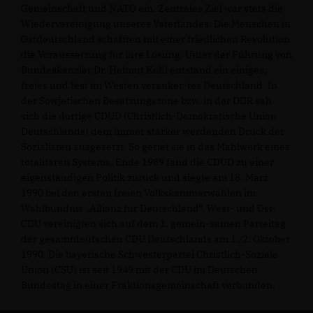
Gemeinschaft und NATO ein. Zentrales Ziel war stets die
Wiedervereinigung unseres Vaterlandes. Die Menschen in
Ostdeutschland schafften mit einer friedlichen Revolution
die Voraussetzung für ihre Lösung. Unter der Führung von
Bundeskanzler Dr. Helmut Kohl entstand ein einiges,
freies und fest im Westen veranker-tes Deutschland. In
der Sowjetischen Besatzungszone bzw. in der DDR sah
sich die dortige CDUD (Christlich-Demokratische Union
Deutschlands) dem immer stärker werdenden Druck der
Sozialisten ausgesetzt. So geriet sie in das Mahlwerk eines
totalitären Systems. Ende 1989 fand die CDUD zu einer
eigenständigen Politik zurück und siegte am 18. März
1990 bei den ersten freien Volkskammerwahlen im
Wahlbündnis „Allianz für Deutschland“. West- und Ost-
CDU vereinigten sich auf dem 1. gemein-samen Parteitag
der gesamtdeutschen CDU Deutschlands am 1./2. Oktober
1990. Die bayerische Schwesterpartei Christlich-Soziale
Union (CSU) ist seit 1949 mit der CDU im Deutschen
Bundestag in einer Fraktionsgemeinschaft verbunden.