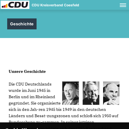
CDU Kreisverband Coesfeld
Geschichte
Unsere Geschichte
Die CDU Deutschlands
wurde im Juni 1945 in
Berlin und im Rheinland
gegründet. Sie organisierte
sich in den Jah-ren 1945 bis 1949 in den deutschen
Ländern und Besat-zungszonen und schloß sich 1950 auf
Bundesebene zu-sammen. In seiner jetzigen
Organisationsform bildete sich der CDU-Kreisverband