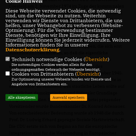
Cookie Hinweis
Coesfeld am 2. November 1974 im Zuge der kommunalen
Diese Webseite verwendet Cookies, die notwendig
Gebietsreform. Der neue Kreis Coesfeld setzt sich aus 11
sind, um die Webseite zu nutzen. Weiterhin
Städten und Gemeinden der drei Altkreise Coesfeld,
verwenden wir Dienste von Drittanbietern, die uns
helfen, unser Webangebot zu verbessern (Website-
Lüdinghausen und Münster-Land zu-sammen. Im
Optmierung). Für die Verwendung bestimmter
Altkreis Coesfeld hatte sich die CDU bereits am 25.
Dienste, benötigen wir Ihre Einwilligung. Ihre
November 1945 gegründet. Im Altkreis Lüdinghausen gab
Einwilligung können Sie jederzeit widerrufen. Weitere
Informationen finden Sie in unserer
es anfangs zwei unterschiedliche Gruppen, die sich erst
Datenschutzerklärung
.
zusammenfinden mußten, so daß die eigentliche
Technisch notwendige Cookies (
Übersicht
)
Gründung der Kreispartei dort am 23. Januar 1946
Die notwendigen Cookies werden allein für den
stattgefun-den hat. Der Gründungstermin des
ordnungsgemäßen Gebrauch der Webseite benötigt.
Kreisverbandes Münster-Land war am 15. Oktober 1945.
Cookies von Drittanbietern (
Übersicht
)
Ziel der CDU war es, alle christlich orientierten Kräfte in
Zur Optimierung unserer Webseite binden wir Dienste und
Angebote von Drittanbietern ein.
einer „Union“ zu sammeln. Das staatliche Leben sollte auf
christlicher, demokratischer und föderaler Grundlage
Alle akzeptieren
Auswahl speichern
aufgebaut werden. Erster und unsere Partei prägender
Vorsitzender wurde Bundeskanzler Dr. Konrad Adenauer.
Von entscheidender Bedeutung wurde ab 1948 die durch
Prof. Dr. Ludwig Erhard geprägte Soziale Marktwirtschaft.
Die CDU setzte sich von Beginn an für die europäische
Integration und für die Westbindung in Europäischer