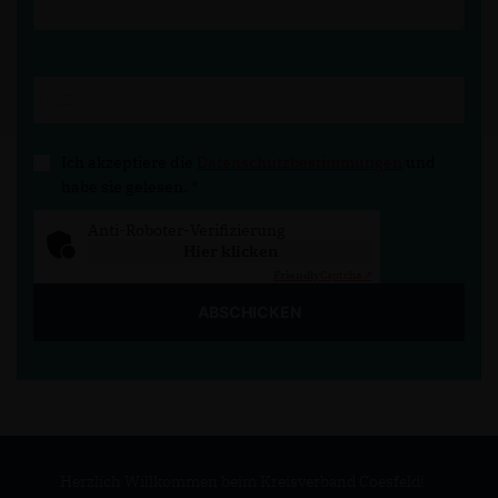
Ich akzeptiere die
Datenschutzbestimmungen
und
habe sie gelesen.
*
Anti-Roboter-Verifizierung
Hier klicken
Friendly
Captcha ⇗
ABSCHICKEN
Herzlich Willkommen beim Kreisverband Coesfeld!