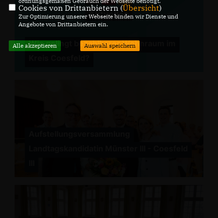
ordnungsgemäßen Gebrauch der Webseite benötigt.
Cookies von Drittanbietern (
Übersicht
)
Zur Optimierung unserer Webseite binden wir Dienste und
Angebote von Drittanbietern ein.
Wie gelingt bezahlbarer Wohnraum im
Alle akzeptieren
Auswahl speichern
Kreis Coesfeld?
Aufstellungsversammlung
Landtagskandidatin Münster III - Coesfeld
III