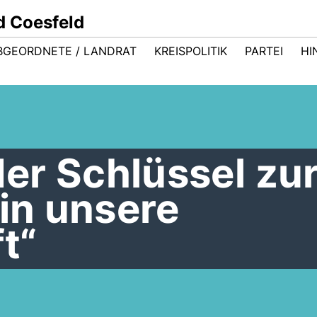
d Coesfeld
BGEORDNETE / LANDRAT
KREISPOLITIK
PARTEI
HI
der Schlüssel zu
 in unsere
t“