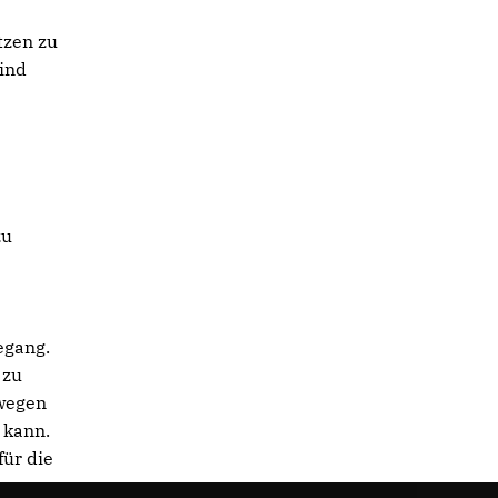
tzen zu
sind
zu
egang.
 zu
swegen
 kann.
für die