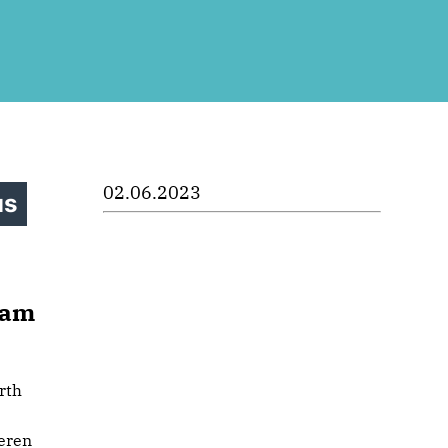
02.06.2023
us
 am
rth
ieren