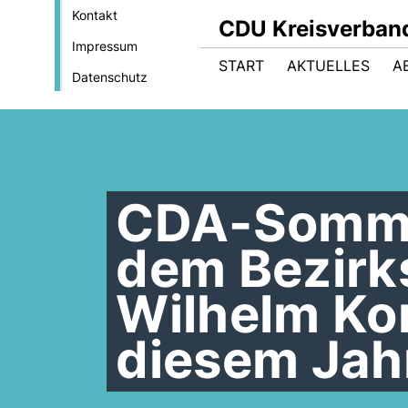
Kontakt
CDU Kreisverban
Impressum
START
AKTUELLES
A
Datenschutz
CDA-Somme
dem Bezirk
Wilhelm Kor
diesem Jah