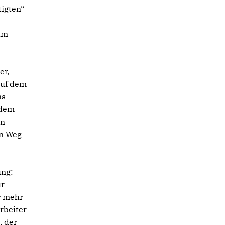
tigten“
um
er,
auf dem
ma
 dem
en
en Weg
ung:
ür
r mehr
rbeiter
, der