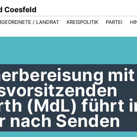
d Coesfeld
BGEORDNETE / LANDRAT
KREISPOLITIK
PARTEI
HI
rbereisung mit
svorsitzenden
th (MdL) führt i
r nach Senden