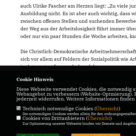
auch Ulrike Fascher am Herzen liegt: „Zu viele j
Ausbildung nicht. Es ist aber auch wichtig, dass
zwischen offenen Stellen und suchenden Bewerbern 
der Weg aus der Arbeitslosigkeit führt immer übe
oder nur ein paar Stunden die Woche arbeiten, ka
Die Christlich-Demokratische Arbeitnehmerschaft (
sich vor allem auf Feldern der Sozialpolitik wie 
im Internet auf www.cda-bund.de.
Cookie Hinweis
Herzlich Willkommen beim Kreisverband
Diese Webseite verwendet Cookies, die notwendig si
Coesfeld! Hier erhalten Sie Informationen üb
Webangebot zu verbessern (Website-Optmierung). Fü
die politische Arbeit und Termine.
jederzeit widerrufen. Weitere Informationen finden
Technisch notwendige Cookies (
Übersicht
)
IMPRESSUM
DATENSCHUTZ
Die notwendigen Cookies werden allein für den ordnungsgemäßen 
Cookies von Drittanbietern (
KONTAKT
Übersicht
)
Zur Optimierung unserer Webseite binden wir Dienste und Angebot
© 2026 CDU Kreisverband Coesfeld