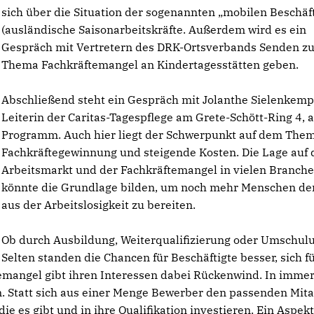
sich über die Situation der sogenannten „mobilen Beschäf
(ausländische Saisonarbeitskräfte. Außerdem wird es ein
Gespräch mit Vertretern des DRK-Ortsverbands Senden z
Thema Fachkräftemangel an Kindertagesstätten geben.
Abschließend steht ein Gespräch mit Jolanthe Sielenkemp
Leiterin der Caritas-Tagespflege am Grete-Schött-Ring 4, 
Programm. Auch hier liegt der Schwerpunkt auf dem The
Fachkräftegewinnung und steigende Kosten. Die Lage auf
Arbeitsmarkt und der Fachkräftemangel in vielen Branch
könnte die Grundlage bilden, um noch mehr Menschen d
aus der Arbeitslosigkeit zu bereiten.
Ob durch Ausbildung, Weiterqualifizierung oder Umschul
Selten standen die Chancen für Beschäftigte besser, sich f
ftemangel gibt ihren Interessen dabei Rückenwind. In imme
Statt sich aus einer Menge Bewerber den passenden Mita
 es gibt und in ihre Qualifikation investieren. Ein Aspekt