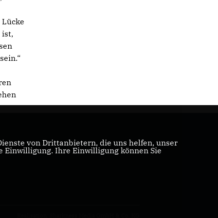
e Lücke
ist,
ssen
sein.“
ren
tehen
enste von Drittanbietern, die uns helfen, unser
Einwilligung. Ihre Einwilligung können Sie
Realisation: Sharkness Media GmbH & Co. KG