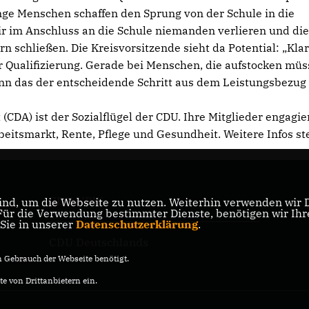
unge Menschen schaffen den Sprung von der Schule in die
 wir im Anschluss an die Schule niemanden verlieren und di
schließen. Die Kreisvorsitzende sieht da Potential: „Klar 
r Qualifizierung. Gerade bei Menschen, die aufstocken mü
nn das der entscheidende Schritt aus dem Leistungsbezug 
CDA) ist der Sozialflügel der CDU. Ihre Mitglieder engagie
Arbeitsmarkt, Rente, Pflege und Gesundheit. Weitere Infos s
CDU NRW
nd, um die Webseite zu nutzen. Weiterhin verwenden wir Di
er
r die Verwendung bestimmter Dienste, benötigen wir Ihre 
 Sie in unserer
Datenschutzerklärung
.
CDU Deutschlands
Gebrauch der Webseite benötigt.
e von Drittanbietern ein.