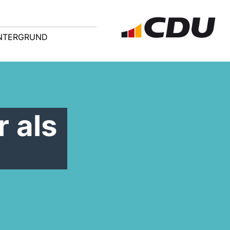
NTERGRUND
r als