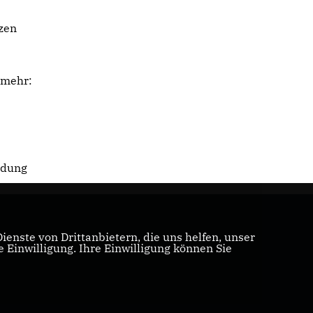
nzen
 mehr:
endung
enste von Drittanbietern, die uns helfen, unser
Einwilligung. Ihre Einwilligung können Sie