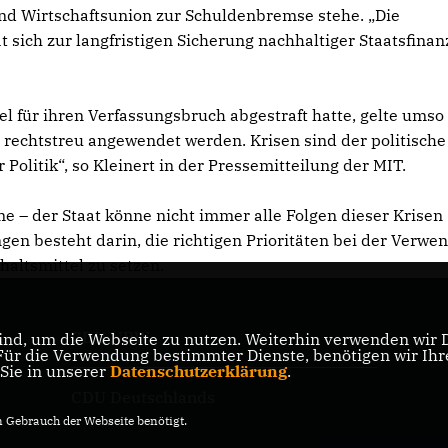
 und Wirtschaftsunion zur Schuldenbremse stehe. „Die
t sich zur langfristigen Sicherung nachhaltiger Staatsfina
für ihren Verfassungsbruch abgestraft hatte, gelte umso
echtstreu angewendet werden. Krisen sind der politische
 Politik“, so Kleinert in der Pressemitteilung der MIT.
e – der Staat könne nicht immer alle Folgen dieser Krisen
gen besteht darin, die richtigen Prioritäten bei der Verw
altsmittel zu setzen.
CDU NRW
nd, um die Webseite zu nutzen. Weiterhin verwenden wir Di
er
r die Verwendung bestimmter Dienste, benötigen wir Ihre 
 Sie in unserer
Datenschutzerklärung
.
CDU Deutschlands
Gebrauch der Webseite benötigt.