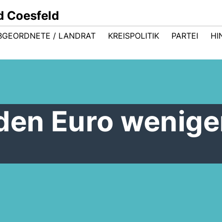
d Coesfeld
BGEORDNETE / LANDRAT
KREISPOLITIK
PARTEI
HI
rden Euro wenige