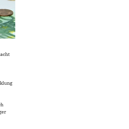
macht
cklung
ch
ger