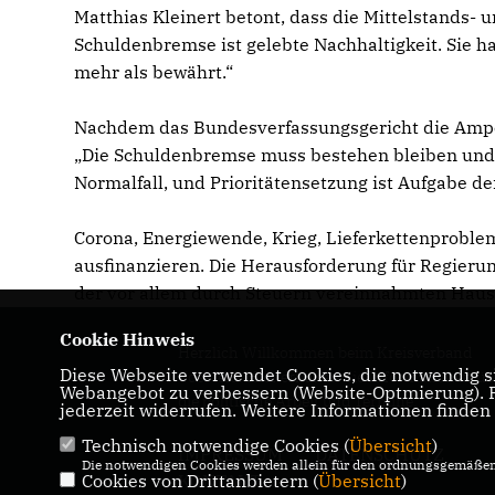
Matthias Kleinert betont, dass die Mittelstands-
Schuldenbremse ist gelebte Nachhaltigkeit. Sie ha
mehr als bewährt.“
Nachdem das Bundesverfassungsgericht die Ampel 
Die Schuldenbremse muss bestehen bleiben und r
Normalfall, und Prioritätensetzung ist Aufgabe der
Corona, Energiewende, Krieg, Lieferkettenproblem
ausfinanzieren. Die Herausforderung für Regierun
der vor allem durch Steuern vereinnahmten Haush
Cookie Hinweis
Herzlich Willkommen beim Kreisverband
Diese Webseite verwendet Cookies, die notwendig si
Coesfeld! Hier erhalten Sie Informationen üb
Webangebot zu verbessern (Website-Optmierung). Fü
die politische Arbeit und Termine.
jederzeit widerrufen. Weitere Informationen finden
Technisch notwendige Cookies (
Übersicht
)
IMPRESSUM
DATENSCHUTZ
Die notwendigen Cookies werden allein für den ordnungsgemäßen 
Cookies von Drittanbietern (
KONTAKT
Übersicht
)