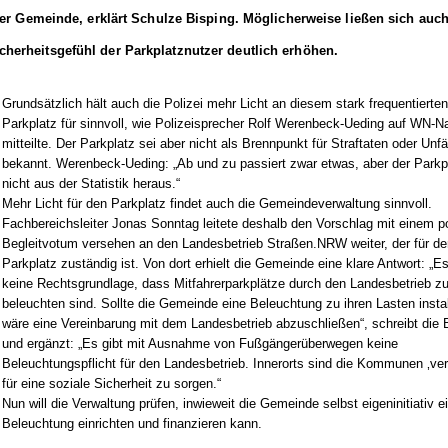
der Gemeinde, erklärt Schulze Bisping. Möglicherweise ließen sich auc
herheitsgefühl der Parkplatznutzer deutlich erhöhen.
Grundsätzlich hält auch die Polizei mehr Licht an diesem stark frequentierte
Parkplatz für sinnvoll, wie Polizeisprecher Rolf Werenbeck-Ueding auf WN-N
mitteilte. Der Parkplatz sei aber nicht als Brennpunkt für Straftaten oder Unfä
bekannt. Werenbeck-Ueding: „Ab und zu passiert zwar etwas, aber der Parkpl
nicht aus der Statistik heraus.“
Mehr Licht für den Parkplatz findet auch die Gemeindeverwaltung sinnvoll.
Fachbereichsleiter Jonas Sonntag leitete deshalb den Vorschlag mit einem p
Begleitvotum versehen an den Landesbetrieb Straßen.NRW weiter, der für de
Parkplatz zuständig ist. Von dort erhielt die Gemeinde eine klare Antwort: „Es
keine Rechtsgrundlage, dass Mitfahrerparkplätze durch den Landesbetrieb z
beleuchten sind. Sollte die Gemeinde eine Beleuchtung zu ihren Lasten instal
wäre eine Vereinbarung mit dem Landesbetrieb abzuschließen“, schreibt die
und ergänzt: „Es gibt mit Ausnahme von Fußgängerüberwegen keine
Beleuchtungspflicht für den Landesbetrieb. Innerorts sind die Kommunen ‚verp
für eine soziale Sicherheit zu sorgen.“
Nun will die Verwaltung prüfen, inwieweit die Gemeinde selbst eigeninitiativ e
Beleuchtung einrichten und finanzieren kann.