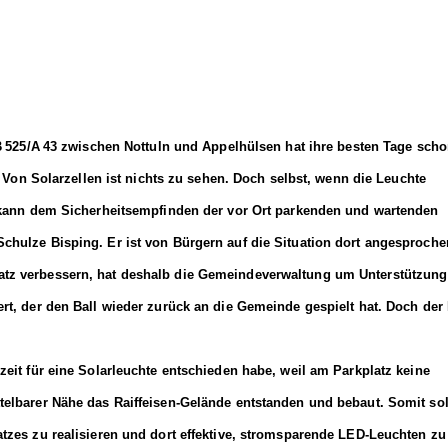
B
525/A
43 zwischen Nottuln und Appelh
ü
lsen hat ihre besten Tage sch
 Von Solarzellen ist nichts zu sehen. Doch selbst, wenn die Leuchte
d kann dem Sicherheitsempfinden der vor Ort parkenden und wartenden
chulze Bisping. Er ist von Bürgern auf die Situation dort angesproche
tz verbessern, hat deshalb die Gemeindeverwaltung um Unterstützung
rt, der den Ball wieder zurück an die Gemeinde gespielt hat. Doch der
eit für eine Solarleuchte entschieden habe, weil am Parkplatz keine
elbarer Nähe das Raiffeisen-Gelände entstanden und bebaut. Somit sol
tzes zu realisieren und dort effektive, stromsparende LED-Leuchten zu