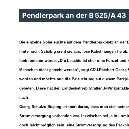
Pendlerpark an der B 525/A 43
Die einzelne Solarleuchte auf dem Pendlerparkplatz an der 
hinter sich. Sch
ä
big sieht sie aus, lose Kabel hängen herab.
funktionieren würde: „Die Leuchte ist eher eine Funzel un
Menschen nicht gerecht werden“, sagt CDU-Ratsherr Georg S
worden und möchte nun die Beleuchtung auf diesem Parkpla
gebeten. Diese hat den Landesbetrieb Straßen.NRW kontaktie
nach:
Georg Schulze Bisping erinnert daran, dass man sich seinerz
Stromversorgung vorhanden war. Inzwischen sei ja in unmitt
doch leicht möglich sein, eine Stromversorgung des Parkpla