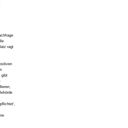
h
n
achfrage
lle
atz ragt
ositiven
n
 gibt
u
lieren,
 Behörde
flichtet‘,
ine