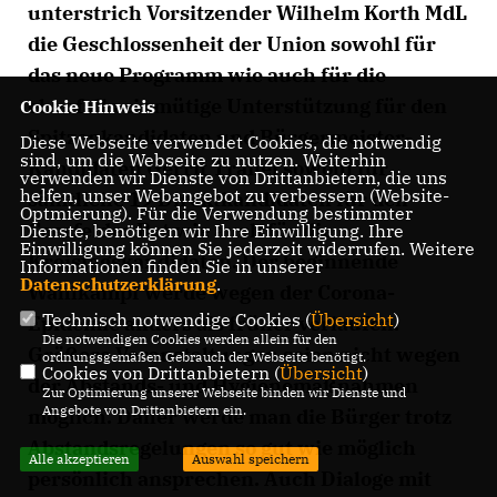
unterstrich Vorsitzender Wilhelm Korth MdL
die Geschlossenheit der Union sowohl für
das neue Programm wie auch für die
ebenfalls einmütige Unterstützung für den
Cookie Hinweis
Spitzenkandidaten und Bürgermeister-
Diese Webseite verwendet Cookies, die notwendig
sind, um die Webseite zu nutzen. Weiterhin
Kandidaten Gerrit Tranel sowohl für
verwenden wir Dienste von Drittanbietern, die uns
helfen, unser Webangebot zu verbessern (Website-
sämtliche 19 Direktkandidaten für den
Optmierung). Für die Verwendung bestimmter
Coesfelder Rat wie auch für die
Dienste, benötigen wir Ihre Einwilligung. Ihre
Einwilligung können Sie jederzeit widerrufen. Weitere
Kreistagskandidaten. Der beginnende
Informationen finden Sie in unserer
Datenschutzerklärung
.
Wahlkampf werde wegen der Corona-
Technisch notwendige Cookies (
Übersicht
)
Epidemie anders als früher verlaufen.
Die notwendigen Cookies werden allein für den
Größere Veranstaltungen seien nicht wegen
ordnungsgemäßen Gebrauch der Webseite benötigt.
Cookies von Drittanbietern (
Übersicht
)
der Abstands- und Hygienemaßnahmen
Zur Optimierung unserer Webseite binden wir Dienste und
Angebote von Drittanbietern ein.
möglich. Daher werde man die Bürger trotz
Abstandsregelungen so gut wie möglich
Alle akzeptieren
Auswahl speichern
persönlich ansprechen. Auch Dialoge mit