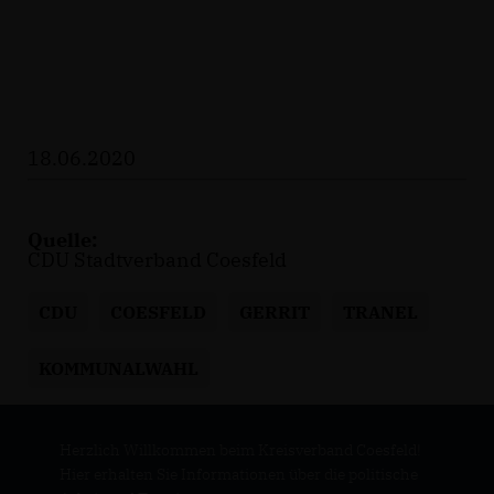
18.06.2020
Quelle:
CDU Stadtverband Coesfeld
CDU
COESFELD
GERRIT
TRANEL
KOMMUNALWAHL
Herzlich Willkommen beim Kreisverband Coesfeld!
Hier erhalten Sie Informationen über die politische