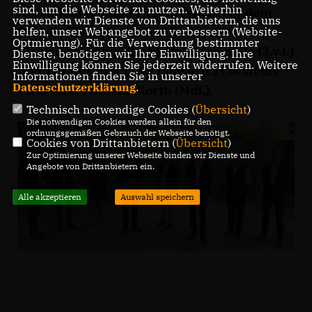
sind, um die Webseite zu nutzen. Weiterhin
Rosendahl nominiert. Außerdem auf dem
verwenden wir Dienste von Drittanbietern, die uns
Bild die Ersatzbewerber für den Kreistag
helfen, unser Webangebot zu verbessern (Website-
Optmierung). Für die Verwendung bestimmter
Florian Wenning (2.v.l.), Dr. Petra Kalla (3.v.l.)
Dienste, benötigen wir Ihre Einwilligung. Ihre
Einwilligung können Sie jederzeit widerrufen. Weitere
und Jan Büscher (5.v.l.) sowie (l.) Coesfelds
Informationen finden Sie in unserer
Datenschutzerklärung
.
CDU-Chef Wilhelm Korth (MdL).
Technisch notwendige Cookies (
Übersicht
)
Die notwendigen Cookies werden allein für den
ordnungsgemäßen Gebrauch der Webseite benötigt.
Cookies von Drittanbietern (
Übersicht
)
Zur Optimierung unserer Webseite binden wir Dienste und
Angebote von Drittanbietern ein.
Alle akzeptieren
Auswahl speichern