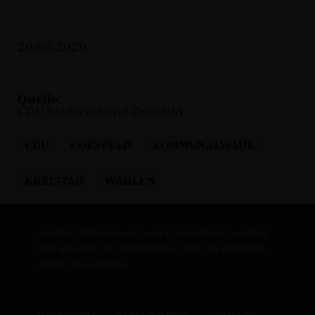
20.06.2020
Quelle:
CDU Stadtverband Coesfeld
CDU
COESFELD
KOMMUNALWAHL
KREISTAG
WAHLEN
Herzlich Willkommen beim Kreisverband Coesfeld!
Hier erhalten Sie Informationen über die politische
Arbeit und Termine.