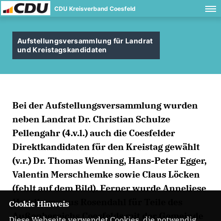
CDU Kreisverband Coesfeld
Aufstellungsversammlung für Landrat
und Kreistagskandidaten
Bei der Aufstellungsversammlung wurden
neben Landrat Dr. Christian Schulze
Pellengahr (4.v.l.) auch die Coesfelder
Direktkandidaten für den Kreistag gewählt
(v.r.) Dr. Thomas Wenning, Hans-Peter Egger,
Valentin Merschhemke sowie Claus Löcken
(fehlt auf dem Bild). Ferner wurde Anneliese
Haselkamp aus Rosendahl für Teile des
Cookie Hinweis
Außenbereichs Coesfelds mit der Gemeinde
Diese Webseite verwendet Cookies, die notwendig