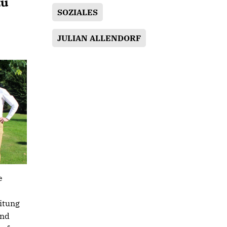
zu
SOZIALES
JULIAN ALLENDORF
e
eitung
und