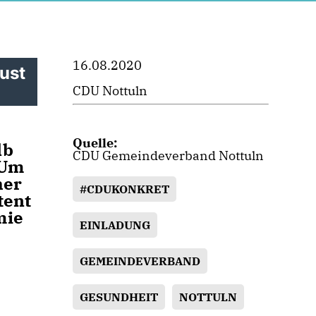
16.08.2020
ust
CDU Nottuln
Quelle:
lb
CDU Gemeindeverband Nottuln
 Um
her
#CDUKONKRET
tent
mie
EINLADUNG
GEMEINDEVERBAND
GESUNDHEIT
NOTTULN