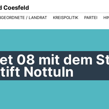
d Coesfeld
BGEORDNETE / LANDRAT
KREISPOLITIK
PARTEI
HI
t 08 mit dem St
tift Nottuln