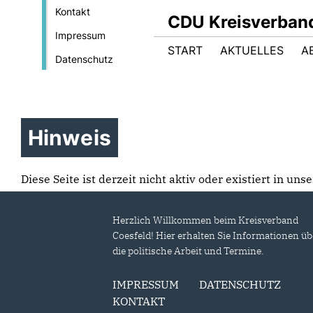
Kontakt
CDU Kreisverban
Impressum
START
AKTUELLES
A
Datenschutz
Hinweis
Diese Seite ist derzeit nicht aktiv oder existiert in un
Herzlich Willkommen beim Kreisverband
Coesfeld! Hier erhalten Sie Informationen üb
die politische Arbeit und Termine.
IMPRESSUM
DATENSCHUTZ
KONTAKT