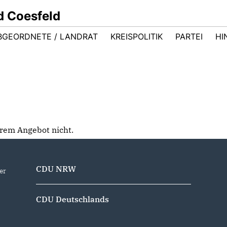
d Coesfeld
BGEORDNETE / LANDRAT
KREISPOLITIK
PARTEI
HI
serem Angebot nicht.
CDU NRW
er
CDU Deutschlands