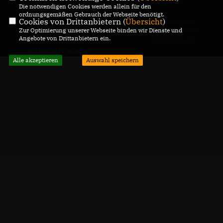
Die notwendigen Cookies werden allein für den
CDU Deutschlands
ordnungsgemäßen Gebrauch der Webseite benötigt.
Cookies von Drittanbietern (
Übersicht
)
© 2026 CDU Kreisverband
Realisation: Sharkness Media
Zur Optimierung unserer Webseite binden wir Dienste und
Angebote von Drittanbietern ein.
Coesfeld
GmbH & Co. KG
Alle Rechte vorbehalten.
Alle akzeptieren
Auswahl speichern