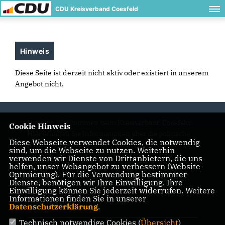
CDU Kreisverband Coesfeld
Hinweis
Diese Seite ist derzeit nicht aktiv oder existiert in unserem
Angebot nicht.
Herzlich Willkommen beim Kreisverband Coesfeld!
Cookie Hinweis
Hier erhalten Sie Informationen über die politische
Diese Webseite verwendet Cookies, die notwendig
Arbeit und Termine.
sind, um die Webseite zu nutzen. Weiterhin
verwenden wir Dienste von Drittanbietern, die uns
helfen, unser Webangebot zu verbessern (Website-
Optmierung). Für die Verwendung bestimmter
Dienste, benötigen wir Ihre Einwilligung. Ihre
IMPRESSUM
DATENSCHUTZ
KONTAKT
Einwilligung können Sie jederzeit widerrufen. Weitere
Informationen finden Sie in unserer
CDU NRW
Datenschutzerklärung
.
Technisch notwendige Cookies (
Übersicht
)