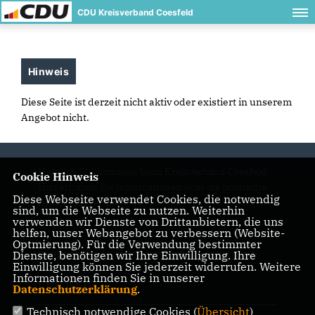
CDU Kreisverband Coesfeld
Hinweis
Diese Seite ist derzeit nicht aktiv oder existiert in unserem
Angebot nicht.
Herzlich Willkommen beim Kreisverband Coesfeld!
Cookie Hinweis
Hier erhalten Sie Informationen über die politische
Diese Webseite verwendet Cookies, die notwendig
Arbeit und Termine.
sind, um die Webseite zu nutzen. Weiterhin
verwenden wir Dienste von Drittanbietern, die uns
helfen, unser Webangebot zu verbessern (Website-
Optmierung). Für die Verwendung bestimmter
Dienste, benötigen wir Ihre Einwilligung. Ihre
IMPRESSUM
DATENSCHUTZ
KONTAKT
Einwilligung können Sie jederzeit widerrufen. Weitere
Informationen finden Sie in unserer
CDU NRW
Datenschutzerklärung
.
Technisch notwendige Cookies (
Übersicht
)