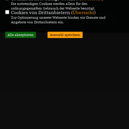
Die notwendigen Cookies werden allein für den
CDU Deutschlands
ordnungsgemäßen Gebrauch der Webseite benötigt.
Cookies von Drittanbietern (
Übersicht
)
© 2026 CDU Kreisverband
Realisation: Sharkness Media
Zur Optimierung unserer Webseite binden wir Dienste und
Angebote von Drittanbietern ein.
Coesfeld
GmbH & Co. KG
Alle Rechte vorbehalten.
Alle akzeptieren
Auswahl speichern