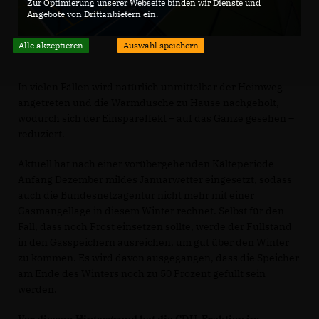
Zur Optimierung unserer Webseite binden wir Dienste und
Angebote von Drittanbietern ein.
Alle akzeptieren
Auswahl speichern
In vielen Fällen wird natürlich unmittelbar der Heimweg
angetreten und die Warmdusche zu Hause nachgeholt,
wodurch sich der Einspareffekt – auf das Ganze gesehen –
reduziert.
Aktuell hat nach einer vorübergehenden Kälteperiode
Anfang Dezember mildes Januarwetter eingesetzt, sodass
auch die Bundesnetzagentur nicht mehr mit einer
Gasmangellage in diesem Winter rechnet. Selbst für den
Fall, dass noch Frost einsetzen sollte, werde der Füllstand
in den Gasspeichern ausreichen, um gut über den Winter
zu kommen. Es wird davon ausgegangen, dass die Speicher
am Ende des Winters noch zu 50 Prozent gefüllt sein
werden.