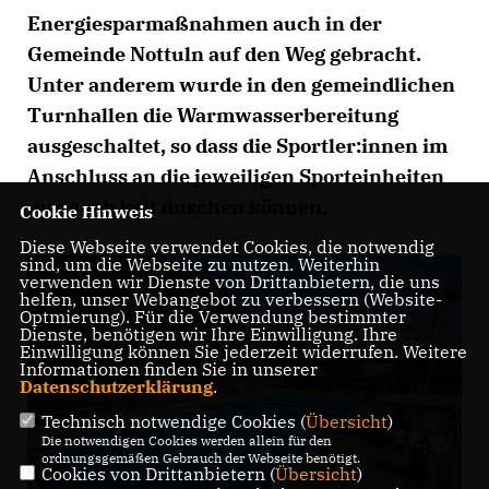
Energiesparmaßnahmen auch in der
Gemeinde Nottuln auf den Weg gebracht.
Unter anderem wurde in den gemeindlichen
Turnhallen die Warmwasserbereitung
ausgeschaltet, so dass die Sportler:innen im
Anschluss an die jeweiligen Sporteinheiten
nur noch kalt duschen können.
Cookie Hinweis
Diese Webseite verwendet Cookies, die notwendig
sind, um die Webseite zu nutzen. Weiterhin
verwenden wir Dienste von Drittanbietern, die uns
helfen, unser Webangebot zu verbessern (Website-
Optmierung). Für die Verwendung bestimmter
Dienste, benötigen wir Ihre Einwilligung. Ihre
Einwilligung können Sie jederzeit widerrufen. Weitere
Informationen finden Sie in unserer
Datenschutzerklärung
.
Technisch notwendige Cookies (
Übersicht
)
Die notwendigen Cookies werden allein für den
ordnungsgemäßen Gebrauch der Webseite benötigt.
Cookies von Drittanbietern (
Übersicht
)