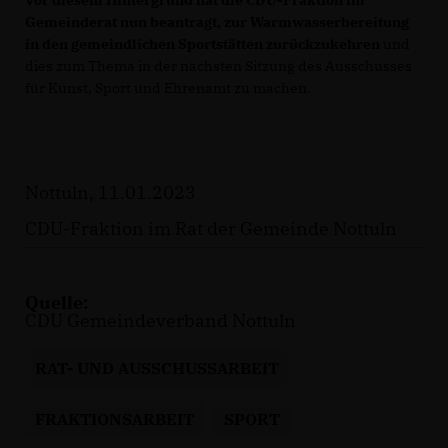
Vor diesem Hintergrund hat die CDU-Fraktion im
Gemeinderat nun beantragt, zur Warmwasser
bereitung
in den gemeindlichen Sportstätten zurückzukehren
und
dies zum Thema in der nächsten Sitzung des Ausschusses
für Kunst, Sport und Ehrenamt zu machen.
Nottuln, 11.01.2023
CDU-Fraktion im Rat der Gemeinde Nottuln
Quelle:
CDU Gemeindeverband Nottuln
RAT- UND AUSSCHUSSARBEIT
FRAKTIONSARBEIT
SPORT