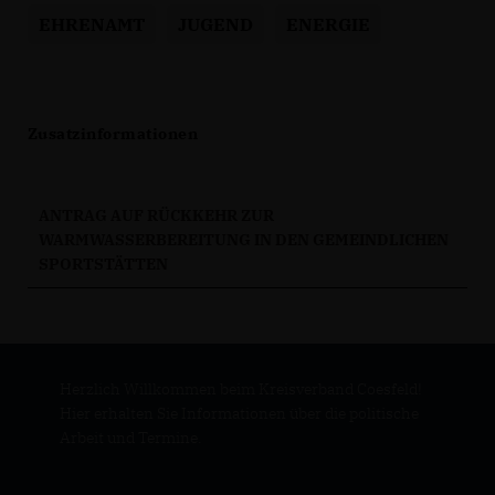
EHRENAMT
JUGEND
ENERGIE
Zusatzinformationen
ANTRAG AUF RÜCKKEHR ZUR
WARMWASSERBEREITUNG IN DEN GEMEINDLICHEN
SPORTSTÄTTEN
Herzlich Willkommen beim Kreisverband Coesfeld!
Hier erhalten Sie Informationen über die politische
Arbeit und Termine.