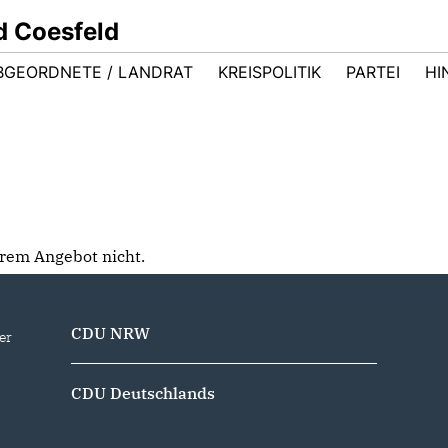
d Coesfeld
BGEORDNETE / LANDRAT
KREISPOLITIK
PARTEI
HI
serem Angebot nicht.
CDU NRW
er
CDU Deutschlands