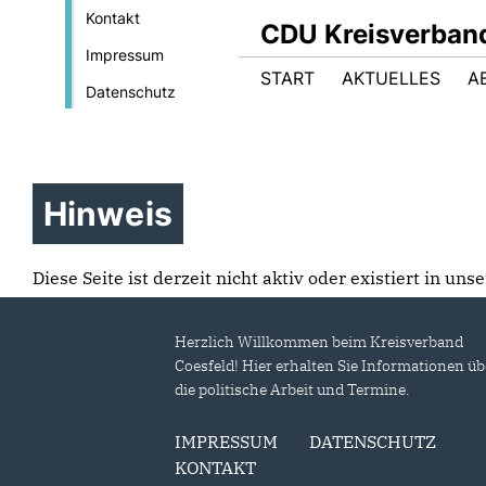
Kontakt
CDU Kreisverban
Impressum
START
AKTUELLES
A
Datenschutz
Hinweis
Diese Seite ist derzeit nicht aktiv oder existiert in un
Herzlich Willkommen beim Kreisverband
Coesfeld! Hier erhalten Sie Informationen üb
die politische Arbeit und Termine.
IMPRESSUM
DATENSCHUTZ
KONTAKT