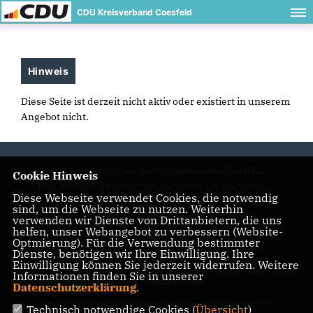
CDU Kreisverband Coesfeld
Hinweis
Diese Seite ist derzeit nicht aktiv oder existiert in unserem
Angebot nicht.
Herzlich Willkommen beim Kreisverband Coesfeld!
Cookie Hinweis
Hier erhalten Sie Informationen über die politische
Diese Webseite verwendet Cookies, die notwendig
Arbeit und Termine.
sind, um die Webseite zu nutzen. Weiterhin
verwenden wir Dienste von Drittanbietern, die uns
helfen, unser Webangebot zu verbessern (Website-
Optmierung). Für die Verwendung bestimmter
Dienste, benötigen wir Ihre Einwilligung. Ihre
IMPRESSUM
DATENSCHUTZ
KONTAKT
Einwilligung können Sie jederzeit widerrufen. Weitere
Informationen finden Sie in unserer
CDU NRW
Datenschutzerklärung
.
Technisch notwendige Cookies (
Übersicht
)