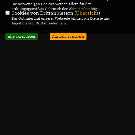
Die notwendigen Cookies werden allein für den
CDU Deutschlands
ordnungsgemäßen Gebrauch der Webseite benötigt.
Cookies von Drittanbietern (
Übersicht
)
© 2026 CDU Kreisverband
Realisation: Sharkness Media
Zur Optimierung unserer Webseite binden wir Dienste und
Angebote von Drittanbietern ein.
Coesfeld
GmbH & Co. KG
Alle Rechte vorbehalten.
Alle akzeptieren
Auswahl speichern