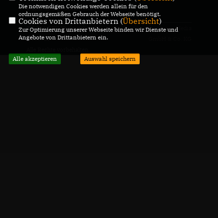
Die notwendigen Cookies werden allein für den
CDU Deutschlands
ordnungsgemäßen Gebrauch der Webseite benötigt.
Cookies von Drittanbietern (
Übersicht
)
© 2026 CDU Kreisverband
Realisation: Sharkness Media
Zur Optimierung unserer Webseite binden wir Dienste und
Angebote von Drittanbietern ein.
Coesfeld
GmbH & Co. KG
Alle Rechte vorbehalten.
Alle akzeptieren
Auswahl speichern