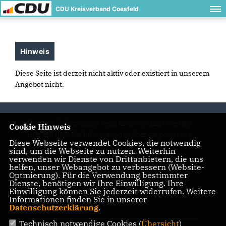
CDU Kreisverband Coesfeld
Hinweis
Diese Seite ist derzeit nicht aktiv oder existiert in unserem
Angebot nicht.
Herzlich Willkommen beim Kreisverband Coesfeld!
Cookie Hinweis
Hier erhalten Sie Informationen über die politische
Diese Webseite verwendet Cookies, die notwendig
Arbeit und Termine.
sind, um die Webseite zu nutzen. Weiterhin
verwenden wir Dienste von Drittanbietern, die uns
helfen, unser Webangebot zu verbessern (Website-
Optmierung). Für die Verwendung bestimmter
Dienste, benötigen wir Ihre Einwilligung. Ihre
IMPRESSUM
DATENSCHUTZ
KONTAKT
Einwilligung können Sie jederzeit widerrufen. Weitere
Informationen finden Sie in unserer
CDU NRW
Datenschutzerklärung
.
Technisch notwendige Cookies (
Übersicht
)