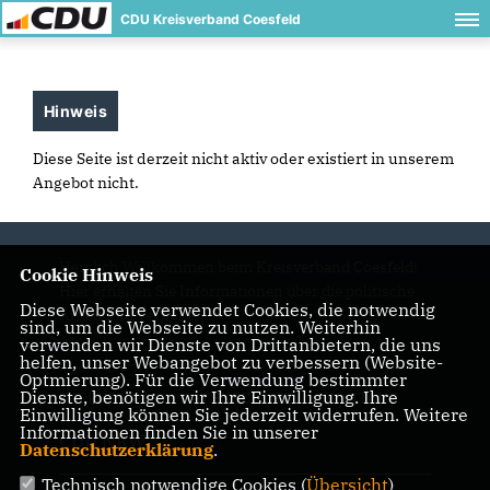
CDU Kreisverband Coesfeld
Hinweis
Diese Seite ist derzeit nicht aktiv oder existiert in unserem
Angebot nicht.
Herzlich Willkommen beim Kreisverband Coesfeld!
Cookie Hinweis
Hier erhalten Sie Informationen über die politische
Diese Webseite verwendet Cookies, die notwendig
Arbeit und Termine.
sind, um die Webseite zu nutzen. Weiterhin
verwenden wir Dienste von Drittanbietern, die uns
helfen, unser Webangebot zu verbessern (Website-
Optmierung). Für die Verwendung bestimmter
Dienste, benötigen wir Ihre Einwilligung. Ihre
IMPRESSUM
DATENSCHUTZ
KONTAKT
Einwilligung können Sie jederzeit widerrufen. Weitere
Informationen finden Sie in unserer
CDU NRW
Datenschutzerklärung
.
Technisch notwendige Cookies (
Übersicht
)