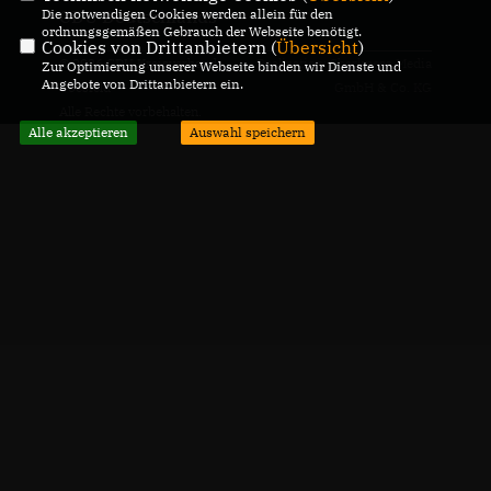
Die notwendigen Cookies werden allein für den
CDU Deutschlands
ordnungsgemäßen Gebrauch der Webseite benötigt.
Cookies von Drittanbietern (
Übersicht
)
© 2026 CDU Kreisverband
Realisation: Sharkness Media
Zur Optimierung unserer Webseite binden wir Dienste und
Angebote von Drittanbietern ein.
Coesfeld
GmbH & Co. KG
Alle Rechte vorbehalten.
Alle akzeptieren
Auswahl speichern