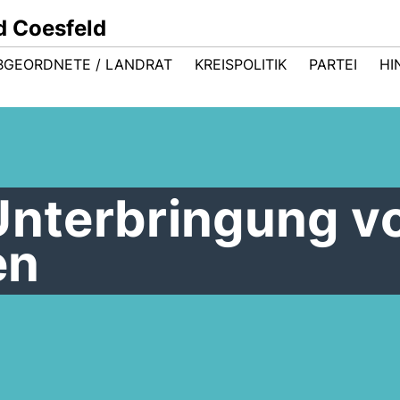
d Coesfeld
BGEORDNETE / LANDRAT
KREISPOLITIK
PARTEI
HI
Unterbringung v
en