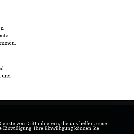
an
onte
timmen,
nd
n und
enste von Drittanbietern, die uns helfen, unser
Einwilligung. Ihre Einwilligung können Sie