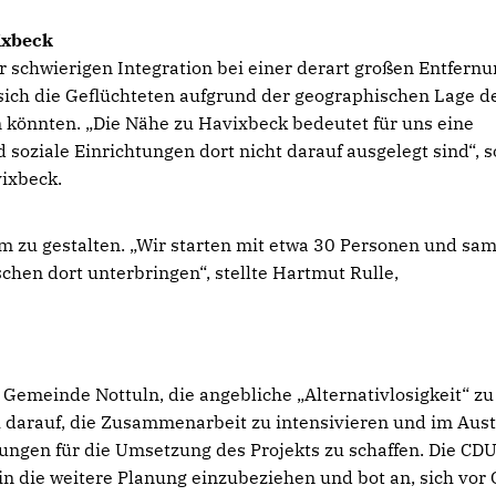
ixbeck
 schwierigen Integration bei einer derart großen Entfernu
 sich die Geflüchteten aufgrund der geographischen Lage d
 könnten. „Die Nähe zu Havixbeck bedeutet für uns eine
 soziale Einrichtungen dort nicht darauf ausgelegt sind“, s
vixbeck.
am zu gestalten. „Wir starten mit etwa 30 Personen und s
chen dort unterbringen“, stellte Hartmut Rulle,
Gemeinde Nottuln, die angebliche „Alternativlosigkeit“ zu
ch darauf, die Zusammenarbeit zu intensivieren und im Aus
ngen für die Umsetzung des Projekts zu schaffen. Die CD
n die weitere Planung einzubeziehen und bot an, sich vor O