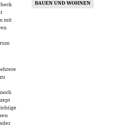
BAUEN UND WOHNEN
xbeck
ut
n mit
ren
arum
mehrere
rzu
 noch
nzept
ichtige
ssen
ender