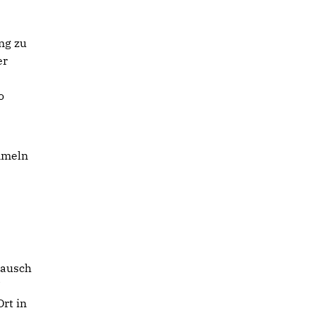
ng zu
er
o
ammeln
tausch
U
rt in