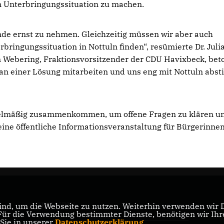
en Unterbringungssituation zu machen.
nde ernst zu nehmen. Gleichzeitig müssen wir aber auch
ringungssituation in Nottuln finden“, resümierte Dr. Juli
en Webering, Fraktionsvorsitzender der CDU Havixbeck, bet
 an einer Lösung mitarbeiten und uns eng mit Nottuln abs
egelmäßig zusammenkommen, um offene Fragen zu klären u
ne öffentliche Informationsveranstaltung für Bürgerinne
CDU NRW
nd, um die Webseite zu nutzen. Weiterhin verwenden wir Di
er
r die Verwendung bestimmter Dienste, benötigen wir Ihre 
 Sie in unserer
Datenschutzerklärung
.