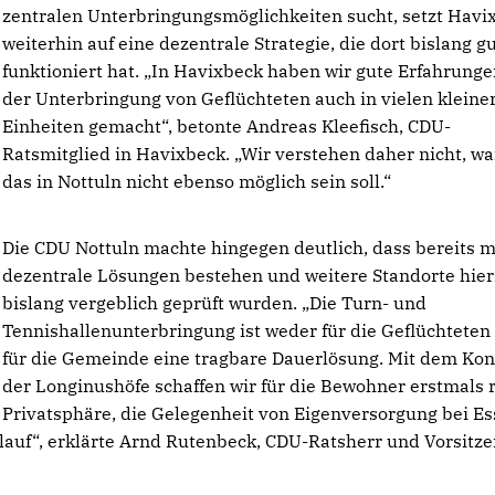
zentralen Unterbringungsmöglichkeiten sucht, setzt Havi
weiterhin auf eine dezentrale Strategie, die dort bislang g
funktioniert hat. „In Havixbeck haben wir gute Erfahrunge
der Unterbringung von Geflüchteten auch in vielen kleine
Einheiten gemacht“, betonte Andreas Kleefisch, CDU-
Ratsmitglied in Havixbeck. „Wir verstehen daher nicht, w
das in Nottuln nicht ebenso möglich sein soll.“
Die CDU Nottuln machte hingegen deutlich, dass bereits 
dezentrale Lösungen bestehen und weitere Standorte hie
bislang vergeblich geprüft wurden. „Die Turn- und
Tennishallenunterbringung ist weder für die Geflüchteten
für die Gemeinde eine tragbare Dauerlösung. Mit dem Ko
der Longinushöfe schaffen wir für die Bewohner erstmals r
Privatsphäre, die Gelegenheit von Eigenversorgung bei E
lauf“, erklärte Arnd Rutenbeck, CDU-Ratsherr und Vorsitz