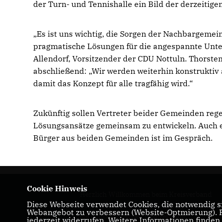
der Turn- und Tennishalle ein Bild der derzeitig
Es ist uns wichtig, die Sorgen der Nachbargemei
pragmatische Lösungen für die angespannte Unterb
Allendorf, Vorsitzender der CDU Nottuln. Thorst
abschließend: „Wir werden weiterhin konstruktiv
damit das Konzept für alle tragfähig wird.“
Zukünftig sollen Vertreter beider Gemeinden r
Lösungsansätze gemeinsam zu entwickeln. Auch ei
Bürger aus beiden Gemeinden ist im Gespräch.
Cookie Hinweis
Herzlich Willkommen beim Kreisverband
Diese Webseite verwendet Cookies, die notwendig si
Coesfeld! Hier erhalten Sie Informationen üb
Webangebot zu verbessern (Website-Optmierung). Fü
die politische Arbeit und Termine.
jederzeit widerrufen. Weitere Informationen finden