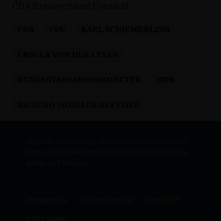
CDA Kreisverband Coesfeld
CDA
CDU
KARL SCHIEWERLING
URSULA VON DER LEYEN
BUNDESTAGSABGEORDNETER
MDB
BILDUNG SOZIALER AUFSTIEG
Herzlich Willkommen beim Kreisverband Coesfeld!
Hier erhalten Sie Informationen über die politische
Arbeit und Termine.
IMPRESSUM
DATENSCHUTZ
KONTAKT
CDU NRW