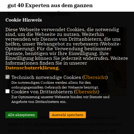
gut 40 Experten aus dem ganzen
Bundesgebiet begrüßte.
Cookie Hinweis
Diese Webseite verwendet Cookies, die notwendig
sind, um die Webseite zu nutzen. Weiterhin
verwenden wir Dienste von Drittanbietern, die uns
helfen, unser Webangebot zu verbessern (Website-
Optmierung). Für die Verwendung bestimmter
Dienste, benötigen wir Ihre Einwilligung. Ihre
Einwilligung können Sie jederzeit widerrufen. Weitere
Informationen finden Sie in unserer
Datenschutzerklärung
.
Technisch notwendige Cookies (
Übersicht
)
Die notwendigen Cookies werden allein für den
ordnungsgemäßen Gebrauch der Webseite benötigt.
Cookies von Drittanbietern (
Übersicht
)
Zur Optimierung unserer Webseite binden wir Dienste und
Angebote von Drittanbietern ein.
Alle akzeptieren
Auswahl speichern
Neben Wissenschaftlern und Praktikern nahmen auch
weitere CDU-Bundestagsabgeordnete sowie Vertreter der
Arbeits-, Bildungs- und Familienministerien daran teil.