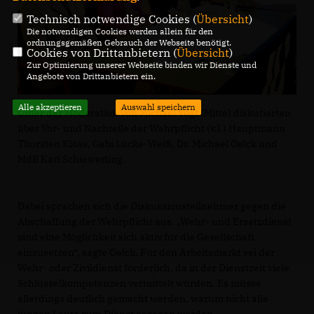
Technisch notwendige Cookies (
Übersicht
)
Die notwendigen Cookies werden allein für den
ordnungsgemäßen Gebrauch der Webseite benötigt.
Cookies von Drittanbietern (
Übersicht
)
Zur Optimierung unserer Webseite binden wir Dienste und
Angebote von Drittanbietern ein.
Alle akzeptieren
Auswahl speichern
Unter der Moderation von Michael Vogt (Mitte) diskutierten
über Vor- und Nachteile der Wehrpflicht (v.l.) Hauptmann
Thorsten Klöss, Gabi Lücke-Weiß, Dr. Michael Oelck und
MdB Karl Schiewerling.
Dabei sprachen sich die Diskussionsteilnehmer gegen die
Abschaffung der Wehrpflicht aus. „Wehr- und Ersatzdienst
sind eine Möglichkeit sich aktiv für die Gesellschaft
einzusetzen“, sagte Oelck. Für den Arbeitsmarkt sei der
Wehr- oder Zivildienst förderlich, da in der Dienstzeit viele
Schlüsselkompetenzen vermittelt würden. Es müsse
allerdings deutlich gemacht werden, warum nicht alle
jungen Leute zum Dienst gezogen werden.