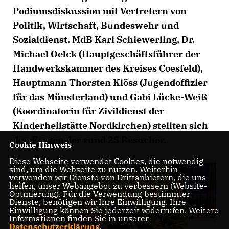
Podiumsdiskussion mit Vertretern von
Politik, Wirtschaft, Bundeswehr und
Sozialdienst. MdB Karl Schiewerling, Dr.
Michael Oelck (Hauptgeschäftsführer der
Handwerkskammer des Kreises Coesfeld),
Hauptmann Thorsten Klöss (Jugendoffizier
für das Münsterland) und Gabi Lücke-Weiß
(Koordinatorin für Zivildienst der
Kinderheilstätte Nordkirchen) stellten sich
den Fragen der rund 25 Besucher.
Cookie Hinweis
Diese Webseite verwendet Cookies, die notwendig
sind, um die Webseite zu nutzen. Weiterhin
verwenden wir Dienste von Drittanbietern, die uns
helfen, unser Webangebot zu verbessern (Website-
Optmierung). Für die Verwendung bestimmter
Dienste, benötigen wir Ihre Einwilligung. Ihre
Einwilligung können Sie jederzeit widerrufen. Weitere
Informationen finden Sie in unserer
Datenschutzerklärung
.