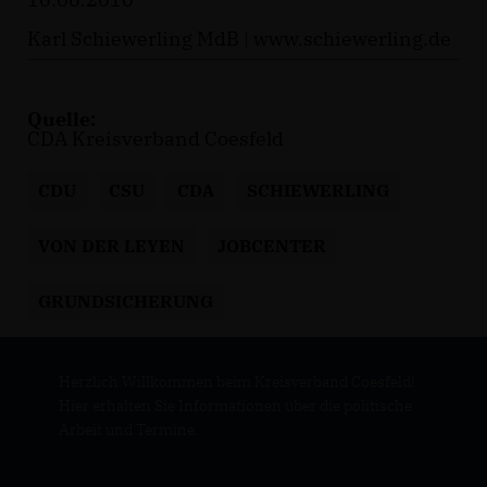
Karl Schiewerling MdB |
www.schiewerling.de
Quelle:
CDA Kreisverband Coesfeld
CDU
CSU
CDA
SCHIEWERLING
VON DER LEYEN
JOBCENTER
GRUNDSICHERUNG
Herzlich Willkommen beim Kreisverband Coesfeld!
Hier erhalten Sie Informationen über die politische
Arbeit und Termine.