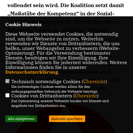
vollendet sein wird. Die Koalition setzt damit
Maßstäbe der Kompetenz“ in der Sozial-
und Arbeitsmarktpolitik. Durch das „Neue
Cookie Hinweis
Jobcenter“ wird ein wichtiger Teil der
Diese Webseite verwendet Cookies, die notwendig
Arbeitsmarktpolitik zukunftssicher
sind, um die Webseite zu nutzen. Weiterhin
verwenden wir Dienste von Drittanbietern, die uns
gestaltet. Und zwar durch einen
helfen, unser Webangebot zu verbessern (Website-
Optmierung). Für die Verwendung bestimmter
Reformprozess, der unter Führung der
Dienste, benötigen wir Ihre Einwilligung. Ihre
Einwilligung können Sie jederzeit widerrufen. Weitere
Union erfolgreich mit dem Koalitionspartner
Informationen finden Sie in unserer
FDP sowie in einer zielorientierten und
Datenschutzerklärung
.
konstruktiven Weise auch mit der SPD und
Technisch notwendige Cookies (
Übersicht
)
Die notwendigen Cookies werden allein für den
den Bundesländern umgesetzt wurde.
ordnungsgemäßen Gebrauch der Webseite benötigt.
Cookies von Drittanbietern (
Übersicht
)
Zur Optimierung unserer Webseite binden wir Dienste und
Angebote von Drittanbietern ein.
Alle akzeptieren
Auswahl speichern