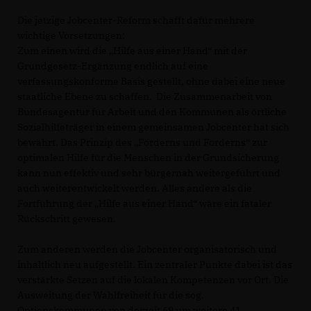
Die jetzige Jobcenter-Reform schafft dafür mehrere
wichtige Vorsetzungen:
Zum einen wird die „Hilfe aus einer Hand“ mit der
Grundgesetz-Ergänzung endlich auf eine
verfassungskonforme Basis gestellt, ohne dabei eine neue
staatliche Ebene zu schaffen. Die Zusammenarbeit von
Bundesagentur für Arbeit und den Kommunen als örtliche
Sozialhilfeträger in einem gemeinsamen Jobcenter hat sich
bewährt. Das Prinzip des „Förderns und Forderns“ zur
optimalen Hilfe für die Menschen in der Grundsicherung
kann nun effektiv und sehr bürgernah weitergeführt und
auch weiterentwickelt werden. Alles andere als die
Fortführung der „Hilfe aus einer Hand“ wäre ein fataler
Rückschritt gewesen.
Zum anderen werden die Jobcenter organisatorisch und
inhaltlich neu aufgestellt. Ein zentraler Punkte dabei ist das
verstärkte Setzen auf die lokalen Kompetenzen vor Ort. Die
Ausweitung der Wahlfreiheit für die sog.
Optionskommunen von derzeit 69 um weitere 41