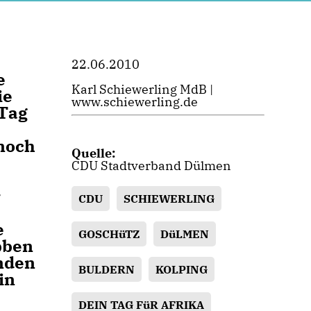
22.06.2010
e
Karl Schiewerling MdB |
ie
www.schiewerling.de
 Tag
 noch
Quelle:
CDU Stadtverband Dülmen
r
CDU
SCHIEWERLING
e
GOSCHüTZ
DüLMEN
bben
nden
BULDERN
KOLPING
in
DEIN TAG FüR AFRIKA