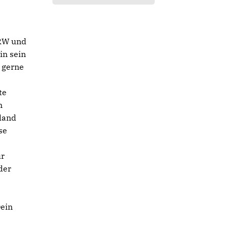
NRW und
in sein
h gerne
te
n
hland
se
ur
der
Dein