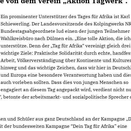
e von dem Verein „Aktion Tagwerk“.
Ein prominenter Unterstützer des Tages für Afrika ist Karl
Schiewerling. Der Landesvorsitzende des Kolpingwerks 
Bundestagsabgeordnete lud einen der jungen Teilnehmer 
Wahlkreisbüro nach Dülmen ein. „Eine tolle Aktion, die ic
unterstütze. Denn der „Tag für Afrika“ vereinigt gleich drei
wichtige Ziele: Praktische Solidarität durch echte, handfes
Arbeit, Völkerverständigung über Kontinente und Kulture
hinweg und das wichtige Zeichen, dass wir hier in Deutsc
und Europa eine besondere Verantwortung haben und die
auch vorleben sollten. Dass dies von jungen Menschen so
engagiert an diesem Tag angepackt wird, verdient nicht n
 betonte der arbeitsmarkt- und sozialpolitische Sprecher 
innen und Schüler aus ganz Deutschland an der Kampagne „
 mit der bundesweiten Kampagne “Dein Tag für Afrika” eine