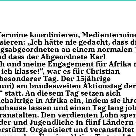
Termine koordinieren, Medientermin
ren: „Ich hätte nie gedacht, dass d
tagsabgeordneten an einem normalen
nd dass der Abgeordnete Karl
ich und meine Engagement für Afrika
ich klasse!“, war es für Christian
besonderer Tag. Der 15jährige
uni) am bundesweiten Aktionstag de
 statt. An diesem Tag setzen sich
haltrige in Afrika ein, indem sie ihr
uhause lassen und einen Tag lang jo
ranstalten. Den verdienten Lohn spe
nder und Jugendliche in fünf Ländern 
rstützt. Organisiert und veranstaltet