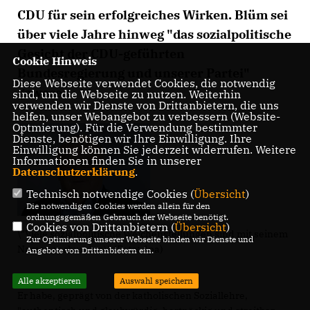
CDU für sein erfolgreiches Wirken. Blüm sei
über viele Jahre hinweg "das sozialpolitische
Gesicht der CDU-geführten
Cookie Hinweis
Bundesregierung und unserer Partei"
Diese Webseite verwendet Cookies, die notwendig
gewesen.
sind, um die Webseite zu nutzen. Weiterhin
verwenden wir Dienste von Drittanbietern, die uns
helfen, unser Webangebot zu verbessern (Website-
Optmierung). Für die Verwendung bestimmter
Dienste, benötigen wir Ihre Einwilligung. Ihre
Einwilligung können Sie jederzeit widerrufen. Weitere
Informationen finden Sie in unserer
Datenschutzerklärung
.
Technisch notwendige Cookies (
Übersicht
)
Die notwendigen Cookies werden allein für den
ordnungsgemäßen Gebrauch der Webseite benötigt.
Cookies von Drittanbietern (
Übersicht
)
\"Viele sozialpolitische Weichenstellungen sind mit seinem
Zur Optimierung unserer Webseite binden wir Dienste und
Namen verbunden\" (Foto: dpa)
Angebote von Drittanbietern ein.
Alle akzeptieren
Auswahl speichern
Er habe, geprägt von der katholischen Soziallehre,