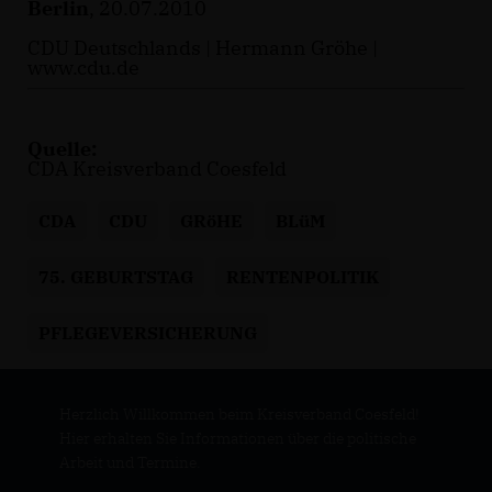
Berlin
, 20.07.2010
CDU Deutschlands | Hermann Gröhe |
www.cdu.de
Quelle:
CDA Kreisverband Coesfeld
CDA
CDU
GRöHE
BLüM
75. GEBURTSTAG
RENTENPOLITIK
PFLEGEVERSICHERUNG
Herzlich Willkommen beim Kreisverband Coesfeld!
Hier erhalten Sie Informationen über die politische
Arbeit und Termine.