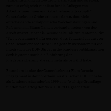
"authentisch und glaubwürdig, hartnäckig und streitbar,
zumeist erfolgreich vor allem für die Anliegen von
Arbeitnehmerinnen und Arbeitnehmern gekämpft."
Generalsekretär Gröhe erinnerte daran, dass viele
entscheidende sozialpolitische Weichenstellungen und
Reformen mit Blüms Namen verbunden seien - von der
Arbeitsmarkt-, über die Gesundheits- bis zur Rentenpolitik:
"Sie haben immer dafür gesorgt, dass Solidarität in unserer
Gesellschaft erlebbar wird." Das gelte insbesondere für die
Integration der DDR-Bürger in die bundesrepublikanischen
Sozialsysteme sowie die Einführung der
Pflegeversicherung, die sich mehr als bewährt habe.
Besonders dankte der Generalsekretär Blüm für sein
Engagement in der nordrhein-westfälischen CDU: Er habe
als Landesvorsitzender bis 1999 eine "wichtige Grundlage
für den Wahlerfolg der NRW-CDU 2005 geschaffen".