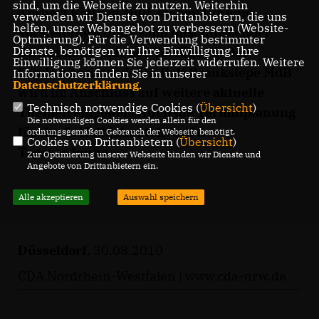
sind, um die Webseite zu nutzen. Weiterhin
Norbert Röttgen MdB, stehen für eine
verwenden wir Dienste von Drittanbietern, die uns
helfen, unser Webangebot zu verbessern (Website-
Vorstellungsrunde samt anschließender
Optmierung). Für die Verwendung bestimmter
Dienste, benötigen wir Ihre Einwilligung. Ihre
Diskussionrunde zur Verfügung. Der
Einwilligung können Sie jederzeit widerrufen. Weitere
Landesvorsitzende Dr. Ralf Brauksiepe MdB
Informationen finden Sie in unserer
Datenschutzerklärung
.
wird im Anschluss auf weitere aktuelle
Technisch notwendige Cookies (
Übersicht
)
Themen eingehen. Auch die Terminplanung
Die notwendigen Cookies werden allein für den
für das 2. Halbjahr steht auf der
ordnungsgemäßen Gebrauch der Webseite benötigt.
Cookies von Drittanbietern (
Übersicht
)
Tagesordnung.
Zur Optimierung unserer Webseite binden wir Dienste und
Angebote von Drittanbietern ein.
Alle akzeptieren
Auswahl speichern
Düsseldorf
, 30.08.2010
CDA Nordrhein-Westfalen |
www.cda-nrw.de