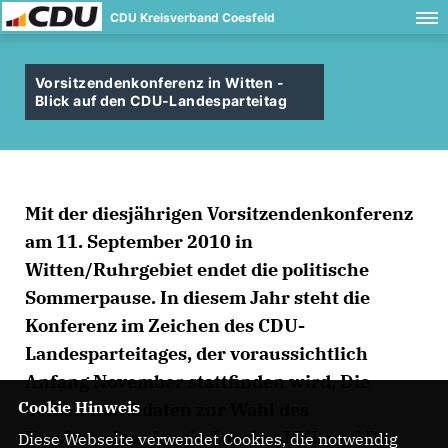
CDU Kreisverband Coesfeld
Vorsitzendenkonferenz in Witten -
Blick auf den CDU-Landesparteitag
Mit der diesjährigen Vorsitzendenkonferenz
am 11. September 2010 in
Witten/Ruhrgebiet endet die politische
Sommerpause. In diesem Jahr steht die
Konferenz im Zeichen des CDU-
Landesparteitages, der voraussichtlich
Anfang November stattfinden wird. Die
Cookie Hinweis
beiden Kandidaten zur Wahl des
Vorsitzenden, Armin Laschet MdL und Dr.
Diese Webseite verwendet Cookies, die notwendig