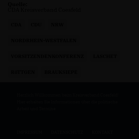
Quelle:
CDA Kreisverband Coesfeld
CDA
CDU
NRW
NORDRHEIN-WESTFALEN
VORSITZENDENKONFERENZ
LASCHET
RöTTGEN
BRAUKSIEPE
Herzlich Willkommen beim Kreisverband Coesfeld!
Hier erhalten Sie Informationen über die politische
Arbeit und Termine.
IMPRESSUM
DATENSCHUTZ
KONTAKT