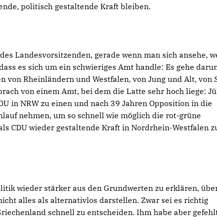
de, politisch gestaltende Kraft bleiben.
des Landesvorsitzenden, gerade wenn man sich ansehe, w
dass es sich um ein schwieriges Amt handle: Es gehe daru
 von Rheinländern und Westfalen, von Jung und Alt, von 
rach von einem Amt, bei dem die Latte sehr hoch liege: J
 CDU in NRW zu einen und nach 39 Jahren Opposition in die
nlauf nehmen, um so schnell wie möglich die rot-grüne
als CDU wieder gestaltende Kraft in Nordrhein-Westfalen z
olitik wieder stärker aus den Grundwerten zu erklären, üb
cht alles als alternativlos darstellen. Zwar sei es richtig
Griechenland schnell zu entscheiden. Ihm habe aber gefehlt