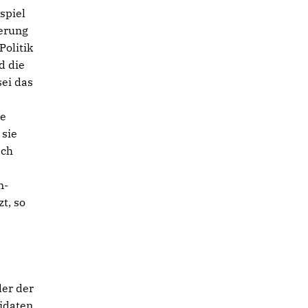
spiel
ierung
Politik
d die
sei das
ie
 sie
sch
n-
t, so
der der
idaten