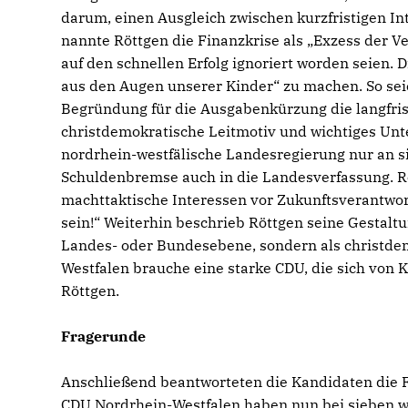
darum, einen Ausgleich zwischen kurzfristigen Int
nannte Röttgen die Finanzkrise als „Exzess der Ve
auf den schnellen Erfolg ignoriert worden seien. 
aus den Augen unserer Kinder“ zu machen. So sei
Begründung für die Ausgabenkürzung die langfrist
christdemokratische Leitmotiv und wichtiges Unt
nordrhein-westfälische Landesregierung nur an s
Schuldenbremse auch in die Landesverfassung. Röt
machttaktische Interessen vor Zukunftsverantwor
sein!“ Weiterhin beschrieb Röttgen seine Gestalt
Landes- oder Bundesebene, sondern als christdem
Westfalen brauche eine starke CDU, die sich von 
Röttgen.
Fragerunde
Anschließend beantworteten die Kandidaten die F
CDU Nordrhein-Westfalen haben nun bei sieben we