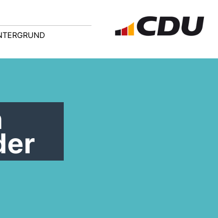
NTERGRUND
n
der