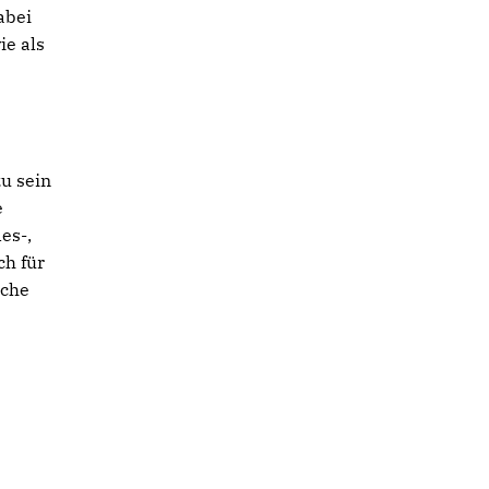
abei
ie als
zu sein
e
es-,
ch für
uche