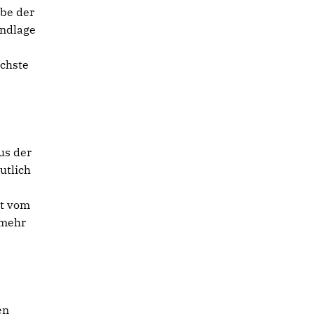
abe der
undlage
ächste
us der
utlich
ht vom
 mehr
en