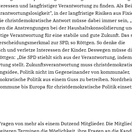
eressen und langfristiger Verantwortung zu finden. Als Bei
rantwortungslosigkeit“, in der langfristige Risiken aus Fix
Die christdemokratische Antwort müsse dabei immer sein, „
en die Anstrengungen bei der Haushaltskonsolidierung un
ige Verantwortung für eine stabile und gute Zukunft. Das 
erscheidungsmerkmal zur SPD, so Röttgen. So denke die
ich und verletze Interessen der Kinder. Deswegen müsse d
tgen: „Die SPD stiehlt sich aus der Verantwortung, indem
tung stellt. Zukunftsverantwortung muss christdemokrati
ungsidee, Politik nicht im Gegeneinander von kommunaler,
okratische Politik aus einem Guss zu betreiben. Nordrhei
Kommune bis Europa für christdemokratische Politik einsetz
ragen von mehr als einem Dutzend Mitglieder. Die Mitglie
iteren Terminen die Möglichkeit, ihre Fragen an die Kand