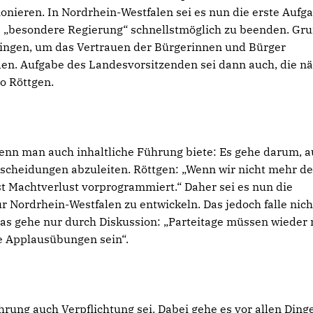
onieren. In Nordrhein-Westfalen sei es nun die erste Aufg
 „besondere Regierung“ schnellstmöglich zu beenden. Gr
bringen, um das Vertrauen der Bürgerinnen und Bürger
en. Aufgabe des Landesvorsitzenden sei dann auch, die n
o Röttgen.
nn man auch inhaltliche Führung biete: Es gehe darum, a
cheidungen abzuleiten. Röttgen: „Wenn wir nicht mehr de
t Machtverlust vorprogrammiert.“ Daher sei es nun die
 Nordrhein-Westfalen zu entwickeln. Das jedoch falle nic
as gehe nur durch Diskussion: „Parteitage müssen wieder
le Applausübungen sein“.
ührung auch Verpflichtung sei. Dabei gehe es vor allen Ding