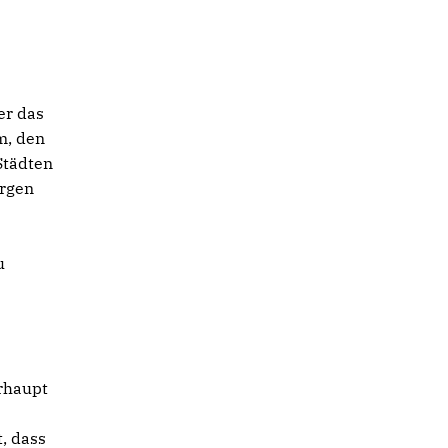
er das
m, den
Städten
ürgen
u
erhaupt
, dass