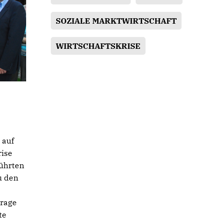
SOZIALE MARKTWIRTSCHAFT
WIRTSCHAFTSKRISE
 auf
rise
führten
u den
Frage
te