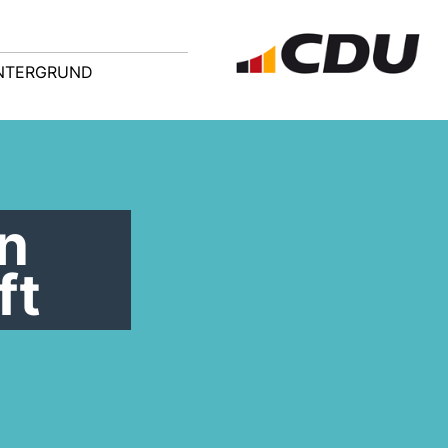
NTERGRUND
n
ft