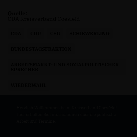
Quelle:
CDA Kreisverband Coesfeld
CDA
CDU
CSU
SCHIEWERLING
BUNDESTAGSFRAKTION
ARBEITSMARKT- UND SOZIALPOLITISCHER
SPRECHER
WIEDERWAHL
Herzlich Willkommen beim Kreisverband Coesfeld!
Hier erhalten Sie Informationen über die politische
Arbeit und Termine.