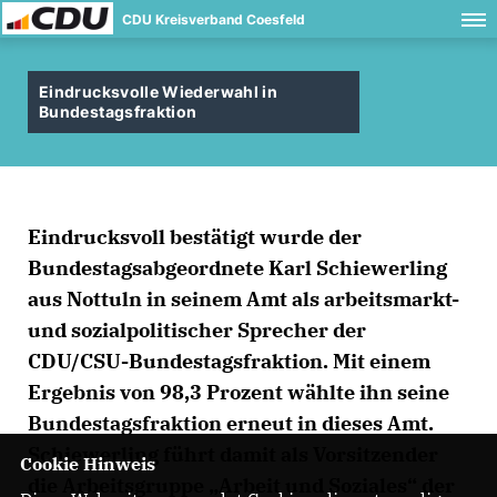
CDU Kreisverband Coesfeld
Eindrucksvolle Wiederwahl in
Bundestagsfraktion
Eindrucksvoll bestätigt wurde der
Bundestagsabgeordnete Karl Schiewerling
aus Nottuln in seinem Amt als arbeitsmarkt-
und sozialpolitischer Sprecher der
CDU/CSU-Bundestagsfraktion. Mit einem
Ergebnis von 98,3 Prozent wählte ihn seine
Bundestagsfraktion erneut in dieses Amt.
Schiewerling führt damit als Vorsitzender
Cookie Hinweis
die Arbeitsgruppe „Arbeit und Soziales“ der