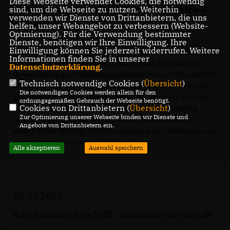
Diese Webseite verwendet Cookies, die notwendig
Bundestagfraktion auch für die nächsten 3
sind, um die Webseite zu nutzen. Weiterhin
verwenden wir Dienste von Drittanbietern, die uns
Jahre.
helfen, unser Webangebot zu verbessern (Website-
Optmierung). Für die Verwendung bestimmter
Dienste, benötigen wir Ihre Einwilligung. Ihre
Einwilligung können Sie jederzeit widerrufen. Weitere
Die komplette Führungsriege der CDU/CSU-Fraktion wurde
Informationen finden Sie in unserer
am Dienstag wiedergewählt. Hintergrund dafür ist die
Datenschutzerklärung
.
Vereinbarung zur Fraktionsgemeinschaft von CDU und CSU;
Technisch notwendige Cookies (
Übersicht
)
danach erfolgt die Wahl zu Fraktionsämtern zu Beginn der
Die notwendigen Cookies werden allein für den
Legislaturperiode des Bundestages zunächst für ein Jahr,
ordnungsgemäßen Gebrauch der Webseite benötigt.
Cookies von Drittanbietern (
Übersicht
)
dann für den Rest der Wahlperiode. MdB Schiewerling
Zur Optimierung unserer Webseite binden wir Dienste und
betonte, dass trotz der Wiederwahl für diesem Amt in
Angebote von Drittanbietern ein.
seiner Arbeit als Abgeordneter natürlich der Wahlkreis und
seine Menschen an erster Stelle stehen.
Alle akzeptieren
Auswahl speichern
29.09.2010
Karl Schiewerling MdB |
www.schiewerling.de