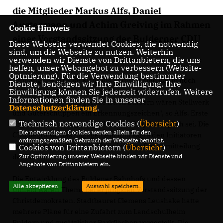
die Mitglieder Markus Alfs, Daniel
Austermann und Achim Greiving im Rahmen
Cookie Hinweis
einer Vorstandssitzung der Bulderner CDU
Diese Webseite verwendet Cookies, die notwendig
vor.
sind, um die Webseite zu nutzen. Weiterhin
verwenden wir Dienste von Drittanbietern, die uns
helfen, unser Webangebot zu verbessern (Website-
Optmierung). Für die Verwendung bestimmter
Entlang der Strecke Richtung Münster sind kaum noch
Dienste, benötigen wir Ihre Einwilligung. Ihre
Bahnhofsgebäude zu sehen. Man muss zweimal
Einwilligung können Sie jederzeit widerrufen. Weitere
Informationen finden Sie in unserer
hinschauen, wo man gerade ist. In Buldern wären Stellwerk
Datenschutzerklärung
.
und Güterschuppen ein Erkennungszeichen", so Alfs. Erste
Technisch notwendige Cookies (
Übersicht
)
Ergebnisse hätten gezeigt, dass das Projekt möglich sei. Die
Die notwendigen Cookies werden allein für den
CDU begrüßte das Engagement und sagte den Initiatoren
ordnungsgemäßen Gebrauch der Webseite benötigt.
ihre Unterstützung zu, heißt es in einer Pressemitteilung
Cookies von Drittanbietern (
Übersicht
)
der Partei.
Zur Optimierung unserer Webseite binden wir Dienste und
Angebote von Drittanbietern ein.
Die Entwicklung des Buldener Bahnhofs und dessen
Alle akzeptieren
Auswahl speichern
Umfeld waren Thema bei er jüngsten Vorstandssitzung der
Christdemokraten. Stadtbaurat Clemens Leushake hatte
mehrere Pläne für eine Zufahrt zum Landschulheim
Buldern und zusätzlicher Parkflächen vorgestellt. Die