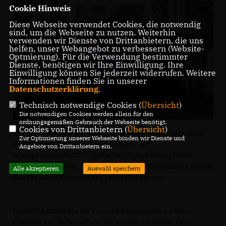
Cookie Hinweis
Diese Webseite verwendet Cookies, die notwendig
sind, um die Webseite zu nutzen. Weiterhin
verwenden wir Dienste von Drittanbietern, die uns
helfen, unser Webangebot zu verbessern (Website-
Optmierung). Für die Verwendung bestimmter
Dienste, benötigen wir Ihre Einwilligung. Ihre
Einwilligung können Sie jederzeit widerrufen. Weitere
Informationen finden Sie in unserer
Datenschutzerklärung
.
Technisch notwendige Cookies (
Übersicht
)
Die notwendigen Cookies werden allein für den
ordnungsgemäßen Gebrauch der Webseite benötigt.
Cookies von Drittanbietern (
Übersicht
)
Der CDU-Arbeitskreis Soziales, Gesundheit & Pflege steht
Zur Optimierung unserer Webseite binden wir Dienste und
im wahrsten Sinn des Wortes „hinter der
Angebote von Drittanbietern ein.
Schulgemeinschaft“: 1. Reihe 5.v.l. Schulleiterin Rosita
Bolte, Detlef Schütt, Maria Rademacher-Boshammer, Ursula
Alle akzeptieren
Auswahl speichern
Röttger sowie Vertreter des Lehrerkollegiums
Detlef Schütt stellte die Förderschulsituation im Kreis
Coesfeld dar. So besuchen 207 Kinder die Peter -Pan -