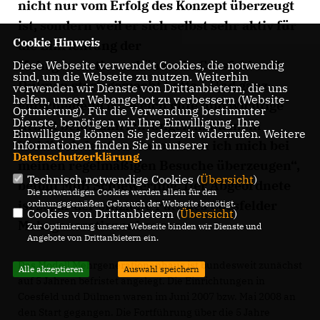
nicht nur vom Erfolg des Konzept überzeugt
ist, sondern weil er sich selbst sehr aktiv für
Cookie Hinweis
die Einrichtung der
Mehrgenerationenhäuser in Coesfeld und
Diese Webseite verwendet Cookies, die notwendig
sind, um die Webseite zu nutzen. Weiterhin
Dülmen stark gemacht hatte. „Und ganz
verwenden wir Dienste von Drittanbietern, die uns
helfen, unser Webangebot zu verbessern (Website-
entscheidend ist, welch gute und wichtige
Optmierung). Für die Verwendung bestimmter
Dienste, benötigen wir Ihre Einwilligung. Ihre
Arbeit beide Einrichtungen in meinem
Einwilligung können Sie jederzeit widerrufen. Weitere
Wahlkreis leisten. Davon kann ich mich bei
Informationen finden Sie in unserer
Datenschutzerklärung
.
meinen regelmäßigen Besuche überzeugen“,
Technisch notwendige Cookies (
Übersicht
)
betont MdB Schiewerling. Der Abgeordnete
Die notwendigen Cookies werden allein für den
ist sogar der offizielle Pate des Coesfelder
ordnungsgemäßen Gebrauch der Webseite benötigt.
Cookies von Drittanbietern (
Übersicht
)
Mehrgenerationenhauses.
Zur Optimierung unserer Webseite binden wir Dienste und
Angebote von Drittanbietern ein.
Das Modell Mehrgenerationenhaus ist bundesweit zunächst
Alle akzeptieren
Auswahl speichern
auf 5 Jahren befristet angelegt. Die Einrichtungen in
Coesfeld und Dülmen waren im Juni 2007 bzw. Mai 2008 an
den Start gegangen. Die Fortführung über die 5 Jahre