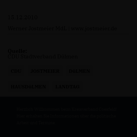
15.12.2010
Werner Jostmeier MdL |
www.jostmeier.de
Quelle:
CDU Stadtverband Dülmen
CDU
JOSTMEIER
DüLMEN
HAUSDüLMEN
LANDTAG
Herzlich Willkommen beim Kreisverband Coesfeld!
Hier erhalten Sie Informationen über die politische
Arbeit und Termine.