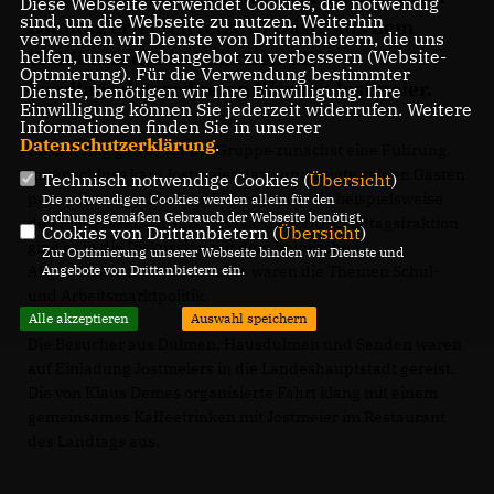
Diese Webseite verwendet Cookies, die notwendig
sind, um die Webseite zu nutzen. Weiterhin
Landtag erlebten jetzt 15 Gäste aus dem
verwenden wir Dienste von Drittanbietern, die uns
Wahlkreis des heimischen CDU-
helfen, unser Webangebot zu verbessern (Website-
Optmierung). Für die Verwendung bestimmter
Landtagsabgeordneten Werner Jostmeier.
Dienste, benötigen wir Ihre Einwilligung. Ihre
Einwilligung können Sie jederzeit widerrufen. Weitere
Informationen finden Sie in unserer
Datenschutzerklärung
.
Im Landtag gab es für die Gruppe zunächst eine Führung.
Im Anschluss kam Jostmeier dazu und zeigte seinen Gästen
Technisch notwendige Cookies (
Übersicht
)
persönlich verschiedene Sitzungssäle wie beispielsweise
Die notwendigen Cookies werden allein für den
ordnungsgemäßen Gebrauch der Webseite benötigt.
den Plenarsaal. Im Sitzungssaal der CDU-Landtagsfraktion
Cookies von Drittanbietern (
Übersicht
)
ging es in die Diskussion mit dem heimischen
Zur Optimierung unserer Webseite binden wir Dienste und
Abgeordneten; Schwerpunkte waren die Themen Schul-
Angebote von Drittanbietern ein.
und Arbeitsmarktpolitik.
Alle akzeptieren
Auswahl speichern
Die Besucher aus Dülmen, Hausdülmen und Senden waren
auf Einladung Jostmeiers in die Landeshauptstadt gereist.
Die von Klaus Demes organisierte Fahrt klang mit einem
gemeinsames Kaffeetrinken mit Jostmeier im Restaurant
des Landtags aus.