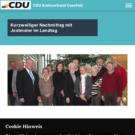
CDU Kreisverband Coesfeld
Kurzweiliger Nachmittag mit
Jostmeier im Landtag
Cookie Hinweis
Einen spannenden Besuch im Düsseldorfer