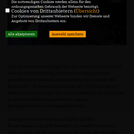
Die notwendigen Cookies werden allein für den
ordnungsgemäßen Gebrauch der Webseite benötigt.
Cookies von Drittanbietern (
Übersicht
)
Zur Optimierung unserer Webseite binden wir Dienste und
Angebote von Drittanbietern ein.
Alle akzeptieren
Auswahl speichern
Das Bundesverfassungsgericht hat in seinem Urteil am 9.
Februar ganz eindeutig geschrieben, dass auf einer
gesetzlichen Grundlage, die das Parlament – auch der
Bundesrat – zu verabschieden hat, die Neuregelung der
Bedarfsätze zu erfolgen hat und die Beteiligung der Kinder
an gesellschaftlichen Aktivitäten und an
Bildungsaktivitäten sichergestellt wird.
Solange es dieses Gesetz nicht gibt, darf die
Bundesregierung nicht handeln. Ich weiß beim besten
Willen nicht, wie dies gehen soll. Die Crux, die wir haben,