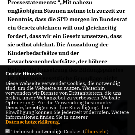
Pressestatements: “„Mit nahezu
ungläubigem Staunen nehme ich zurzeit zur
Kenntnis, dass die SPD morgen im Bundesrat
ein Gesetz ablehnen will und gleichzeitig
fordert, dass wir ein Gesetz umsetzen, dass
sie selbst ablehnt. Die Auszahlung der
Kinderbedarfsätze und der
Erwachsenenbedarfsätze, der höhere
Betrag, die Umsetzung des Bildungspaketes
Cookie Hinweis
ist ohne eine gesetzliche Grundlage nicht
Diese Webseite verwendet Cookies, die notwendig
möglich.”
sind, um die Webseite zu nutzen. Weiterhin
verwenden wir Dienste von Drittanbietern, die uns
helfen, unser Webangebot zu verbessern (Website-
Optmierung). Für die Verwendung bestimmter
Dienste, benötigen wir Ihre Einwilligung. Ihre
Einwilligung können Sie jederzeit widerrufen. Weitere
Informationen finden Sie in unserer
Datenschutzerklärung
.
Technisch notwendige Cookies (
Übersicht
)