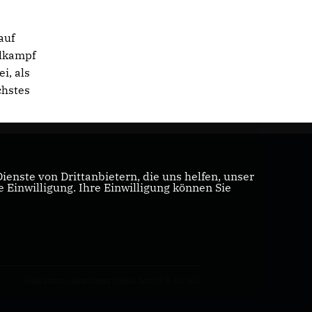
auf
hlkampf
i, als
chstes
enste von Drittanbietern, die uns helfen, unser
Einwilligung. Ihre Einwilligung können Sie
Realisation: Sharkness Media GmbH & Co. KG