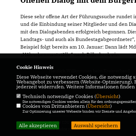
Offenen Dialog mit dem Bürger
Diese sehr offene Art der Führungssuche rundet i
und die Einbindung seiner Mitglieder und den Di
mit den Dialogabenden erfolgreich begonnen. Diese 
Landtags- und auch als Bundestagabgeordneter“,
Beispiel folgt bereits am 10. Januar: Dann lädt
Hähnchenmastställe“ nach Billerbeck ein.
Cookie Hinweis
Herzlich Willkommen beim Kreisverband
Diese Webseite verwendet Cookies, die notwendig si
Coesfeld! Hier erhalten Sie Informationen üb
Webangebot zu verbessern (Website-Optmierung). Fü
die politische Arbeit und Termine.
jederzeit widerrufen. Weitere Informationen finden
Technisch notwendige Cookies (
Übersicht
)
IMPRESSUM
DATENSCHUTZ
Die notwendigen Cookies werden allein für den ordnungsgemäßen 
Cookies von Drittanbietern (
KONTAKT
Übersicht
)
Zur Optimierung unserer Webseite binden wir Dienste und Angebot
© 2026 CDU Kreisverband Coesfeld
Alle akzeptieren
Auswahl speichern
Alle Rechte vorbehalten.