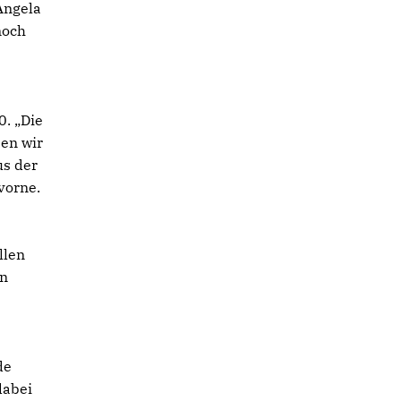
 Angela
noch
0. „Die
ben wir
us der
vorne.
llen
en
de
dabei