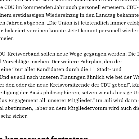
sige CDU im kommenden Jahr auch personell erneuern. CDU-
einem erstklassigen Wiedereinzug in den Landtag bekannt
en Jahren abgeben. „Die Union ist letztendlich immer erfol
usbalaciert vereinen konnte. Jetzt kommt personell wieder
meier.
DU-Kreisverband sollen neue Wege gegangen werden: Die 
ll Vorschläge machen. Der weitere Fahrplan, den der
eine Tour aller Kandidaten durch die 11 Stadt- und
nd es soll nach unseren Planungen ähnlich wie bei der W
 den oder die neue Kreisvorsitzende der CDU geben!“, kü
iligung der Basis philosophieren, setzen wir als hiesige U
das Engagement all unserer Mitglieder.“ Im Juli wird dann 
mal abstimmen, „aber an dem Mitgliedervotum wird auch di
sehr sicher.