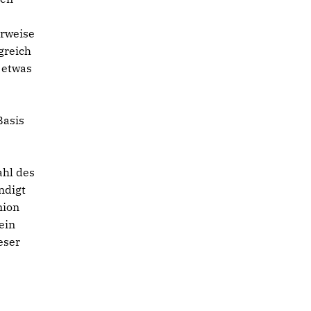
erweise
greich
 etwas
Basis
ahl des
ndigt
nion
ein
eser