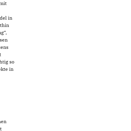
mit
s
del in
hthin
g“,
ssen
sens
t
htig so
ekte in
hen
t