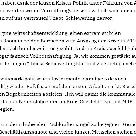
haben dank der klugen Krisen-Politik unter Führung von
dann werden wir im Vermittlungsausschuss doch wohl auch 
n auf uns vertrauen!“, hebt Schiewerling hervor.
 gute Wirtschaftsentwicklung, einen extrem stabilen
en Boom in beiden Bereichen zum Ausgang der Krise in 201
hat sich bundesweit ausgezahlt. Und im Kreis Coesfeld ha
ogar faktisch Vollbeschäftigung. Ja, wir kommen gestärkt a
orderungen.“, blickt Schiewerling klar und zielstrebig nach 
beitsmarktpolitischen Instrumente, damit gerade auch
ltig wieder Fuß fassen auf dem ersten Arbeitsmarkt. Sie so
hen Begebenheiten abzielen. „Ich will damit die kommunal
die der Neuen Jobcenter im Kreis Coesfeld.“, spannt MdB
egion.
n, um dem drohenden Fachkräftemangel zu begegnen. Gera
 Beschäftigungsquote und vielen jungen Menschen stehen 