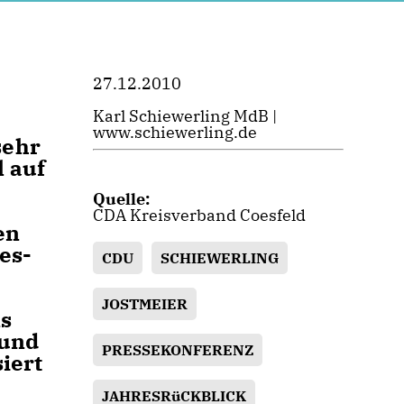
27.12.2010
Karl Schiewerling MdB |
www.schiewerling.de
sehr
 auf
Quelle:
CDA Kreisverband Coesfeld
en
es-
CDU
SCHIEWERLING
JOSTMEIER
ns
 und
PRESSEKONFERENZ
iert
JAHRESRüCKBLICK