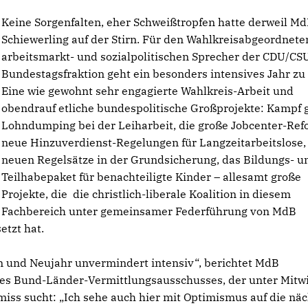
Keine Sorgenfalten, eher Schweißtropfen hatte derweil M
Schiewerling auf der Stirn. Für den Wahlkreisabgeordnet
arbeitsmarkt- und sozialpolitischen Sprecher der CDU/CS
Bundestagsfraktion geht ein besonders intensives Jahr zu
Eine wie gewohnt sehr engagierte Wahlkreis-Arbeit und
obendrauf etliche bundespolitische Großprojekte: Kampf 
Lohndumping bei der Leiharbeit, die große Jobcenter-Ref
neue Hinzuverdienst-Regelungen für Langzeitarbeitslose,
neuen Regelsätze in der Grundsicherung, das Bildungs- u
Teilhabepaket für benachteiligte Kinder – allesamt große
Projekte, die die christlich-liberale Koalition in diesem
Fachbereich unter gemeinsamer Federführung von MdB
etzt hat.
n und Neujahr unvermindert intensiv“, berichtet MdB
 des Bund-Länder-Vermittlungsausschusses, der unter Mitw
ss sucht: „Ich sehe auch hier mit Optimismus auf die näc