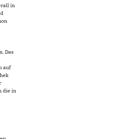
rall in
ad
hon
n. Das
n auf
thek
r
 die in
len