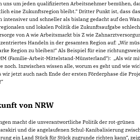
 uns um jeden qualifizierten Arbeitsnehmer bemühen, da
lich eine Zukunftsregion bleibt.“ Dritter Punkt ist, dass da
h intensiver und schneller als bislang gedacht auf den Wan
regionalen und lokalen Politik die Zukunftsaufgabe schlec
rsorge von A wie Arbeitsmarkt bis Z wie Zahnarztversorgun
nzentriertes Handeln in der gesamten Region auf: „Wir mü
ke Region zu bleiben!“ Als Beispiel für eine richtungswei
MM (Familie-Arbeit-Mittelstand-Münsterland“): „Als wir mi
e noch. Inzwischen wissen alle, worum es geht und wie wic
s wir jetzt auch nach Ende der ersten Förderphase die Proj
!“
kunft von NRW
gen macht die unverantwortliche Politik der rot-grünen
arakiri und die angelaufenen Schul-Kanibalisierung zwisc
ung ein Land Stück für Stück zugrunde richten kann“, zeig