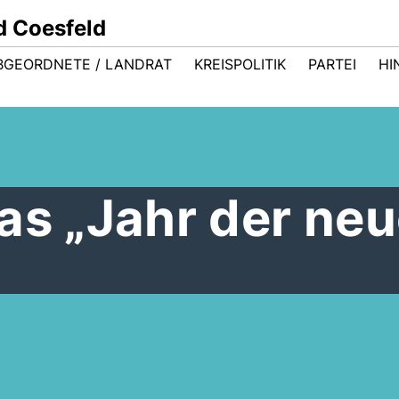
d Coesfeld
BGEORDNETE / LANDRAT
KREISPOLITIK
PARTEI
HI
as „Jahr der ne