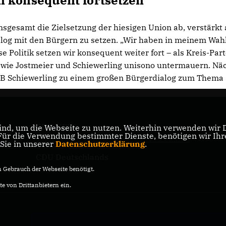
n konsequent fortsetzen
nsgesamt die Zielsetzung der hiesigen Union ab, verstärkt 
alog mit den Bürgern zu setzen. „Wir haben in meinem Wa
Politik setzen wir konsequent weiter fort – als Kreis-Parte
 wie Jostmeier und Schiewerling unisono untermauern. Nä
 MdB Schiewerling zu einem großen Bürgerdialog zum Thema
CDU NRW
nd, um die Webseite zu nutzen. Weiterhin verwenden wir Di
er
r die Verwendung bestimmter Dienste, benötigen wir Ihre 
 Sie in unserer
Datenschutzerklärung
.
CDU Deutschlands
Gebrauch der Webseite benötigt.
e von Drittanbietern ein.