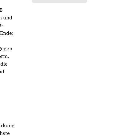
dB
en und
U-
 Ende:
gegen
orm,
 die
nd
irkung
hste