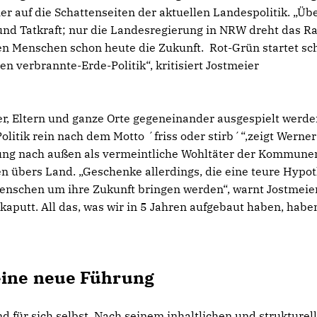
 auf die Schattenseiten der aktuellen Landespolitik. „Übe
nd Tatkraft; nur die Landesregierung in NRW dreht das R
en Menschen schon heute die Zukunft. Rot-Grün startet sc
en verbrannte-Erde-Politik“, kritisiert Jostmeier
nder, Eltern und ganze Orte gegeneinander ausgespielt werde
olitik rein nach dem Motto ´friss oder stirb´“,zeigt Werner
erung nach außen als vermeintliche Wohltäter der Kommune
 übers Land. „Geschenke allerdings, die eine teure Hypo
enschen um ihre Zukunft bringen werden“, warnt Jostmeie
putt. All das, was wir in 5 Jahren aufgebaut haben, haben
 eine neue Führung
d für sich selbst. Nach seinem inhaltlichen und strukturel