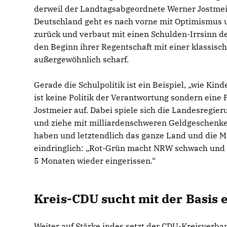
derweil der Landtagsabgeordnete Werner Jostmeier
Deutschland geht es nach vorne mit Optimismus u
zurück und verbaut mit einen Schulden-Irrsinn d
den Beginn ihrer Regentschaft mit einer klassisch
außergewöhnlich scharf.
Gerade die Schulpolitik ist ein Beispiel, „wie Ki
ist keine Politik der Verantwortung sondern eine P
Jostmeier auf. Dabei spiele sich die Landesregi
und ziehe mit milliardenschweren Geldgeschenken
haben und letztendlich das ganze Land und die M
eindringlich: „Rot-Grün macht NRW schwach und ka
5 Monaten wieder eingerissen.“
Kreis-CDU sucht mit der Basis
Weiter auf Stärke indes setzt der CDU-Kreisverban