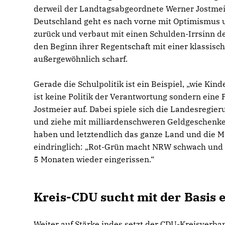
derweil der Landtagsabgeordnete Werner Jostmeier
Deutschland geht es nach vorne mit Optimismus u
zurück und verbaut mit einen Schulden-Irrsinn d
den Beginn ihrer Regentschaft mit einer klassisch
außergewöhnlich scharf.
Gerade die Schulpolitik ist ein Beispiel, „wie Ki
ist keine Politik der Verantwortung sondern eine P
Jostmeier auf. Dabei spiele sich die Landesregi
und ziehe mit milliardenschweren Geldgeschenken
haben und letztendlich das ganze Land und die M
eindringlich: „Rot-Grün macht NRW schwach und ka
5 Monaten wieder eingerissen.“
Kreis-CDU sucht mit der Basis
Weiter auf Stärke indes setzt der CDU-Kreisverban