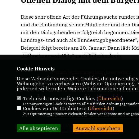
Offenen Dialog mit dem Bürger
Diese sehr offene Art der Führungssuche rundet i
und die Einbindung seiner Mitglieder und den Di
mit den Dialogabenden erfolgreich begonnen. Diese 
Landtags- und auch als Bundestagabgeordneter“,
Beispiel folgt bereits am 10. Januar: Dann lädt
Hähnchenmastställe“ nach Billerbeck ein.
Cookie Hinweis
Herzlich Willkommen beim Kreisverband
Diese Webseite verwendet Cookies, die notwendig si
Coesfeld! Hier erhalten Sie Informationen üb
Webangebot zu verbessern (Website-Optmierung). Fü
die politische Arbeit und Termine.
jederzeit widerrufen. Weitere Informationen finden
Technisch notwendige Cookies (
Übersicht
)
IMPRESSUM
DATENSCHUTZ
Die notwendigen Cookies werden allein für den ordnungsgemäßen 
Cookies von Drittanbietern (
KONTAKT
Übersicht
)
Zur Optimierung unserer Webseite binden wir Dienste und Angebot
© 2026 CDU Kreisverband Coesfeld
Alle akzeptieren
Auswahl speichern
Alle Rechte vorbehalten.