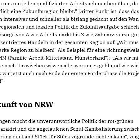
 uns um jeden qualifizierten Arbeitsnehmer bemühen, da
lich eine Zukunftsregion bleibt.“ Dritter Punkt ist, dass da
h intensiver und schneller als bislang gedacht auf den Wan
regionalen und lokalen Politik die Zukunftsaufgabe schlec
rsorge von A wie Arbeitsmarkt bis Z wie Zahnarztversorgun
nzentriertes Handeln in der gesamten Region auf: „Wir mü
ke Region zu bleiben!“ Als Beispiel für eine richtungswei
MM (Familie-Arbeit-Mittelstand-Münsterland“): „Als wir mi
e noch. Inzwischen wissen alle, worum es geht und wie wic
s wir jetzt auch nach Ende der ersten Förderphase die Proj
!“
kunft von NRW
gen macht die unverantwortliche Politik der rot-grünen
arakiri und die angelaufenen Schul-Kanibalisierung zwisc
ung ein Land Stück für Stück zugrunde richten kann“, zeig