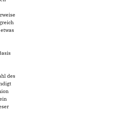
erweise
greich
 etwas
Basis
ahl des
ndigt
nion
ein
eser