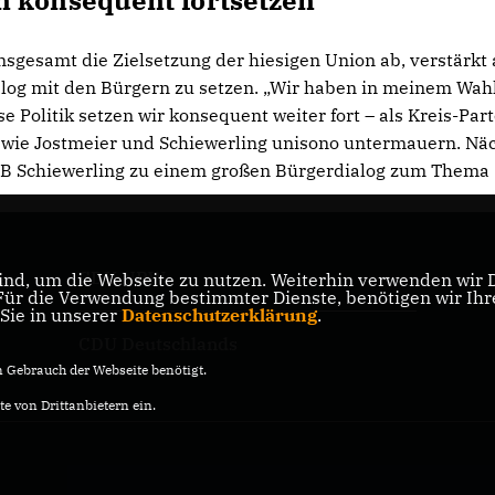
n konsequent fortsetzen
nsgesamt die Zielsetzung der hiesigen Union ab, verstärkt 
alog mit den Bürgern zu setzen. „Wir haben in meinem Wa
Politik setzen wir konsequent weiter fort – als Kreis-Parte
 wie Jostmeier und Schiewerling unisono untermauern. Nä
 MdB Schiewerling zu einem großen Bürgerdialog zum Thema
CDU NRW
nd, um die Webseite zu nutzen. Weiterhin verwenden wir Di
er
r die Verwendung bestimmter Dienste, benötigen wir Ihre 
 Sie in unserer
Datenschutzerklärung
.
CDU Deutschlands
Gebrauch der Webseite benötigt.
e von Drittanbietern ein.