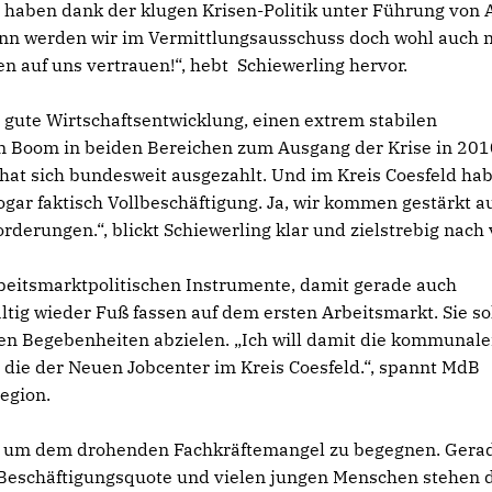
haben dank der klugen Krisen-Politik unter Führung von
dann werden wir im Vermittlungsausschuss doch wohl auch 
n auf uns vertrauen!“, hebt Schiewerling hervor.
 gute Wirtschaftsentwicklung, einen extrem stabilen
en Boom in beiden Bereichen zum Ausgang der Krise in 201
hat sich bundesweit ausgezahlt. Und im Kreis Coesfeld ha
ogar faktisch Vollbeschäftigung. Ja, wir kommen gestärkt a
orderungen.“, blickt Schiewerling klar und zielstrebig nach 
beitsmarktpolitischen Instrumente, damit gerade auch
ltig wieder Fuß fassen auf dem ersten Arbeitsmarkt. Sie so
hen Begebenheiten abzielen. „Ich will damit die kommunal
die der Neuen Jobcenter im Kreis Coesfeld.“, spannt MdB
egion.
n, um dem drohenden Fachkräftemangel zu begegnen. Gera
 Beschäftigungsquote und vielen jungen Menschen stehen 