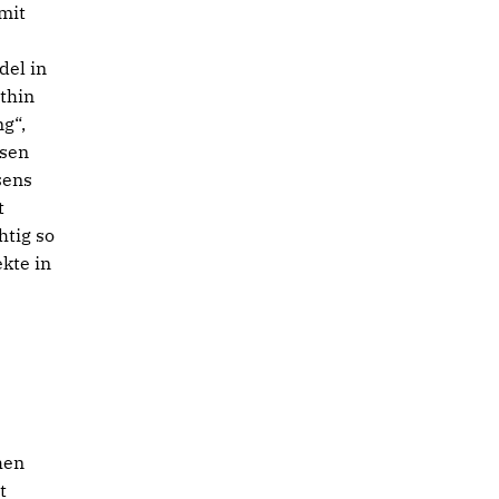
mit
s
del in
hthin
g“,
ssen
sens
t
htig so
ekte in
hen
t