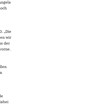
 Angela
noch
0. „Die
ben wir
us der
vorne.
llen
en
de
dabei