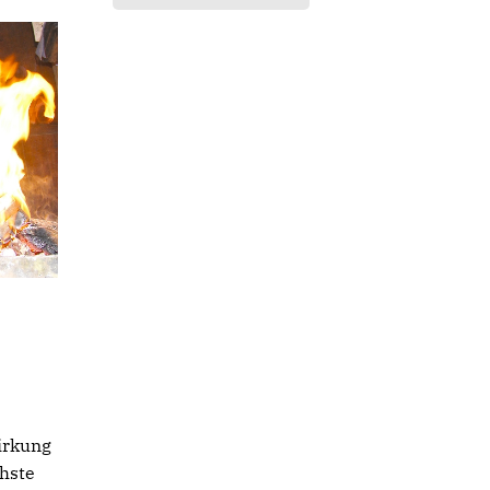
irkung
hste