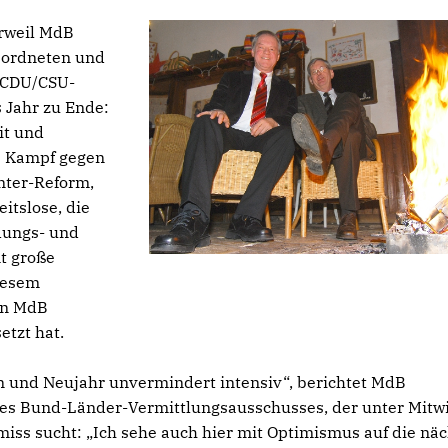
erweil MdB
geordneten und
r CDU/CSU-
 Jahr zu Ende:
it und
: Kampf gegen
nter-Reform,
itslose, die
dungs- und
mt große
diesem
on MdB
etzt hat.
n und Neujahr unvermindert intensiv“, berichtet MdB
 des Bund-Länder-Vermittlungsausschusses, der unter Mitw
ss sucht: „Ich sehe auch hier mit Optimismus auf die näc