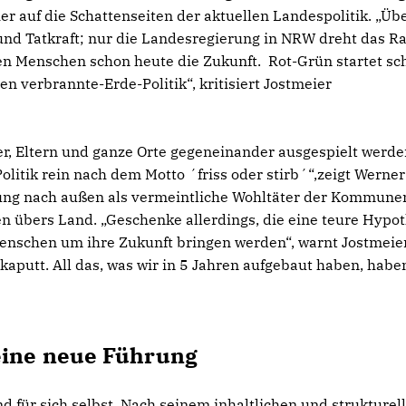
 auf die Schattenseiten der aktuellen Landespolitik. „Übe
nd Tatkraft; nur die Landesregierung in NRW dreht das R
en Menschen schon heute die Zukunft. Rot-Grün startet sc
en verbrannte-Erde-Politik“, kritisiert Jostmeier
nder, Eltern und ganze Orte gegeneinander ausgespielt werde
olitik rein nach dem Motto ´friss oder stirb´“,zeigt Werner
erung nach außen als vermeintliche Wohltäter der Kommune
 übers Land. „Geschenke allerdings, die eine teure Hypo
enschen um ihre Zukunft bringen werden“, warnt Jostmeie
putt. All das, was wir in 5 Jahren aufgebaut haben, haben
 eine neue Führung
d für sich selbst. Nach seinem inhaltlichen und strukturel