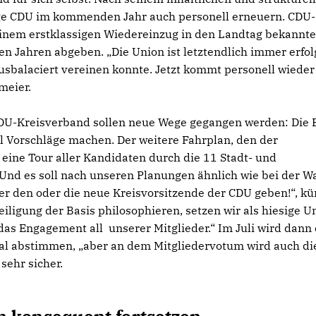
sige CDU im kommenden Jahr auch personell erneuern. CDU-
einem erstklassigen Wiedereinzug in den Landtag bekannt
en Jahren abgeben. „Die Union ist letztendlich immer erfol
usbalaciert vereinen konnte. Jetzt kommt personell wieder
meier.
DU-Kreisverband sollen neue Wege gegangen werden: Die 
ll Vorschläge machen. Der weitere Fahrplan, den der
eine Tour aller Kandidaten durch die 11 Stadt- und
nd es soll nach unseren Planungen ähnlich wie bei der W
 den oder die neue Kreisvorsitzende der CDU geben!“, kü
iligung der Basis philosophieren, setzen wir als hiesige U
das Engagement all unserer Mitglieder.“ Im Juli wird dann 
mal abstimmen, „aber an dem Mitgliedervotum wird auch di
sehr sicher.