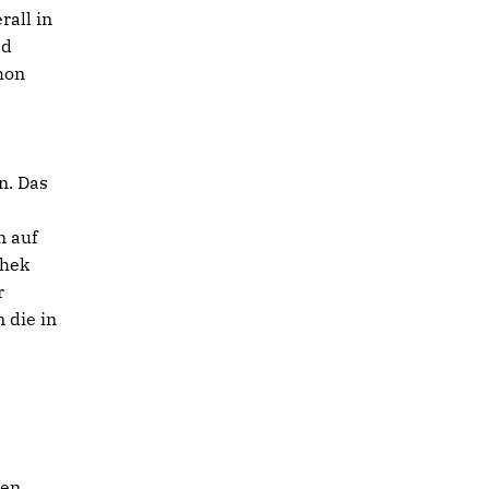
rall in
ad
hon
n. Das
n auf
thek
r
 die in
len