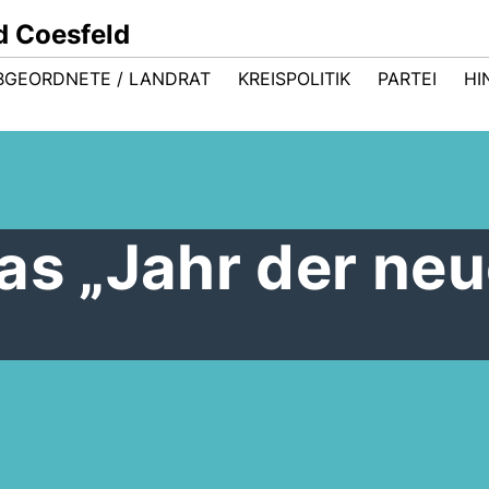
d Coesfeld
BGEORDNETE / LANDRAT
KREISPOLITIK
PARTEI
HI
as „Jahr der ne