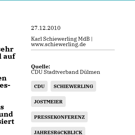
27.12.2010
Karl Schiewerling MdB |
www.schiewerling.de
sehr
 auf
Quelle:
CDU Stadtverband Dülmen
en
es-
CDU
SCHIEWERLING
JOSTMEIER
ns
 und
PRESSEKONFERENZ
iert
JAHRESRüCKBLICK