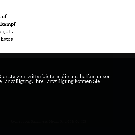
auf
hlkampf
i, als
chstes
enste von Drittanbietern, die uns helfen, unser
Einwilligung. Ihre Einwilligung können Sie
Realisation: Sharkness Media GmbH & Co. KG