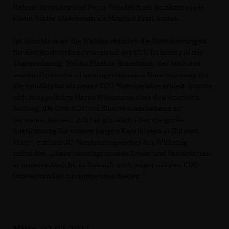
Helmut Schröder und Peter Wendrich als Beisitzer sowie
Klaus-Viktor Kleerbaum als Mitglied Kraft Amtes.
Im Anschluss an die Wahlen standen die Nominierungen
für den Stadtverbandsvorstand der CDU Dülmen auf der
Tagesordnung. Neben Markus Brambrink, der auch aus
seinem Ortsverband uneingeschränkte Unterstützung für
die Kandidatur als neuer CDU-Vorsitzender erhielt, konnte
sich Jungpolitiker Marco Wiesmann über den erneuten
Auftrag, die Orts-CDU auf Stadtverbandsebene zu
vertreten, freuen. „Ich bin glücklich über die große
Zustimmung für unsere jungen Kandidaten in Dülmen-
Mitte“, erklärte JU-Vorstandssprecher Jan Willimzig
zufrieden. „Diese bestätigt unsere Arbeit und bestärkt uns
in unserer Absicht, in Zukunft noch enger mit den CDU-
Ortsverbänden zusammenzuarbeiten.“