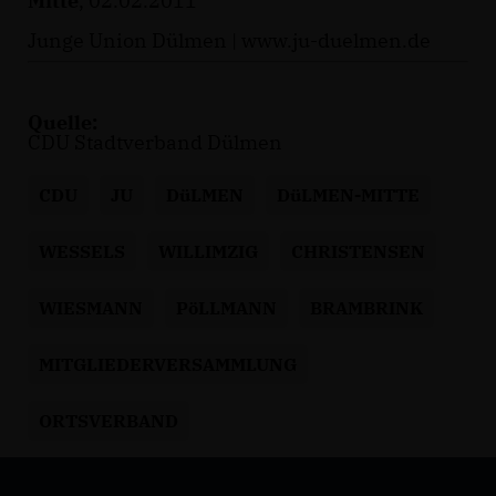
Mitte
, 02.02.2011
Junge Union Dülmen |
www.ju-duelmen.de
Quelle:
CDU Stadtverband Dülmen
CDU
JU
DüLMEN
DüLMEN-MITTE
WESSELS
WILLIMZIG
CHRISTENSEN
WIESMANN
PöLLMANN
BRAMBRINK
MITGLIEDERVERSAMMLUNG
ORTSVERBAND