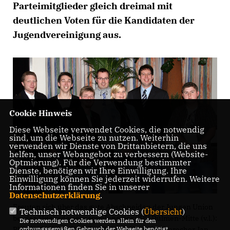
Parteimitglieder gleich dreimal mit
deutlichen Voten für die Kandidaten der
Jugendvereinigung aus.
Cookie Hinweis
Diese Webseite verwendet Cookies, die notwendig
sind, um die Webseite zu nutzen. Weiterhin
verwenden wir Dienste von Drittanbietern, die uns
helfen, unser Webangebot zu verbessern (Website-
Optmierung). Für die Verwendung bestimmter
Dienste, benötigen wir Ihre Einwilligung. Ihre
Einwilligung können Sie jederzeit widerrufen. Weitere
Informationen finden Sie in unserer
Datenschutzerklärung
.
Freuten sich über das gute Abschneiden der Jungen Union
Technisch notwendige Cookies (
Übersicht
)
bei der Mitgliederversammlung der CDU Dülmen-Mitte (v.l.):
Die notwendigen Cookies werden allein für den
ordnungsgemäßen Gebrauch der Webseite benötigt.
Philipp Gockeln, Henning Franke, Vorstandssprecher Jan