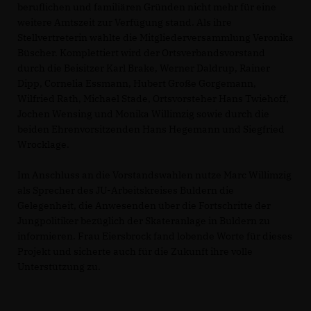
beruflichen und familiären Gründen nicht mehr für eine
weitere Amtszeit zur Verfügung stand. Als ihre
Stellvertreterin wählte die Mitgliederversammlung Veronika
Büscher. Komplettiert wird der Ortsverbandsvorstand
durch die Beisitzer Karl Brake, Werner Daldrup, Rainer
Dipp, Cornelia Essmann, Hubert Große Gorgemann,
Wilfried Rath, Michael Stade, Ortsvorsteher Hans Twiehoff,
Jochen Wensing und Monika Willimzig sowie durch die
beiden Ehrenvorsitzenden Hans Hegemann und Siegfried
Wrocklage.
Im Anschluss an die Vorstandswahlen nutze Marc Willimzig
als Sprecher des JU-Arbeitskreises Buldern die
Gelegenheit, die Anwesenden über die Fortschritte der
Jungpolitiker bezüglich der Skateranlage in Buldern zu
informieren. Frau Eiersbrock fand lobende Worte für dieses
Projekt und sicherte auch für die Zukunft ihre volle
Unterstützung zu.