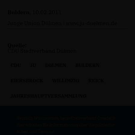
Buldern
, 10.02.2011
Junge Union Dülmen |
www.ju-duelmen.de
Quelle:
CDU Stadtverband Dülmen
CDU
JU
DüLMEN
BULDERN
EIERSBROCK
WILLIMZIG
REICK
JAHRESHAUPTVERSAMMLUNG
Herzlich Willkommen beim Kreisverband Coesfeld!
Hier erhalten Sie Informationen über die politische
Arbeit und Termine.