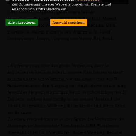
Zur Optimierung unserer Webseite binden wir Dienste und
Angebote von Drittanbietern ein.
CDU- und JU-Mitglieder gemeinsam bei der
Mitgliederversammlung der CDU Buldern (v.l.): Marcel
Alle akzeptieren
Auswahl speichern
Christensen, Marc Willimzig, Markus Brambrink, Edith
Eiersbrock, Martin Bontrup, Jan Willimzig, Dr. Josef
Gochermann, Jochen Wensing und Maximilian Reick.
Wir freuen uns über das große Vertrauen, das die
Bulderner Partiemitglieder in unsere Kandidaten setzen“,
kommentierte Jan Willimzig, Vorstandssprecher des JU-
Stadtverbandes, den Ausgang der Mitgliederversammlung.
Sowohl er als auch Maximilian Reick, Protokollführer der JU
Buldern, wurden einstimmig in den neuen Vorstand der
Ortsunion gewählt; Willimzig als neuer Schriftführer, Reick
als Beisitzer.
Zu einen Wechsel kam es an der Spitze des Verbandes: die
bisherige stellvertretende Vorsitzende Edith Eiersbrock
übernahm den CDU-Vorsitz von Jochen Wensing, der aus