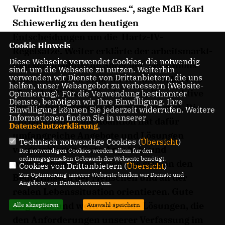
Vermittlungsausschusses.“, sagte MdB Karl
Schiewerlig zu den heutigen
Entscheidungen um die Hartz-IV-
Cookie Hinweis
Regelsätze. Weiter erklärte der arbeitsmarkt-
Diese Webseite verwendet Cookies, die notwendig
und sozialpolitische Sprecher der Unions-
sind, um die Webseite zu nutzen. Weiterhin
verwenden wir Dienste von Drittanbietern, die uns
Fraktion: ”Es ist zwar im Verfahren bereits
helfen, unser Webangebot zu verbessern (Website-
5 nach 12“, doch für eine gute Perspektive
Optmierung). Für die Verwendung bestimmter
Dienste, benötigen wir Ihre Einwilligung. Ihre
für die Betroffenen ist es nicht zu spät. Die
Einwilligung können Sie jederzeit widerrufen. Weitere
Informationen finden Sie in unserer
christlich-liberale Koalition hat dafür
Datenschutzerklärung
.
umfangreiche Angebote und Lösungen
Technisch notwendige Cookies (
Übersicht
)
vorgeschlagen. Gute Angebote und
Die notwendigen Cookies werden allein für den
ordnungsgemäßen Gebrauch der Webseite benötigt.
weitreichende Lösungen, die sich an den
Cookies von Drittanbietern (
Übersicht
)
Zur Optimierung unserer Webseite binden wir Dienste und
Bedürfnissen der Menschen und an der
Angebote von Drittanbietern ein.
realen Lebenssituation orientieren. Gute
Angebote und weitreichende Lösungen, die
Alle akzeptieren
Auswahl speichern
den Anforderungen unserer Verfassung im