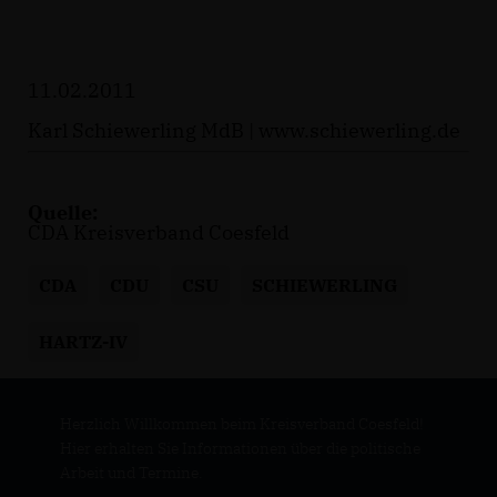
11.02.2011
Karl Schiewerling MdB |
www.schiewerling.de
Quelle:
CDA Kreisverband Coesfeld
CDA
CDU
CSU
SCHIEWERLING
HARTZ-IV
Herzlich Willkommen beim Kreisverband Coesfeld!
Hier erhalten Sie Informationen über die politische
Arbeit und Termine.