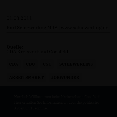
01.03.2011
Karl Schiewerling MdB |
www.schiewerling.de
Quelle:
CDA Kreisverband Coesfeld
CDA
CDU
CSU
SCHIEWERLING
ARBEITSMARKT
JOBWUNDER
Herzlich Willkommen beim Kreisverband Coesfeld!
Hier erhalten Sie Informationen über die politische
Arbeit und Termine.