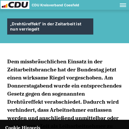
CDU Kreisverband Coesfeld
Drehtüreffekt“ in der Zeitarbeit ist
nun verriegelt
Dem missbräuchlichen Einsatz in der
Zeitarbeitsbranche hat der Bundestag jetzt
einen wirksame Riegel vorgeschoben. Am
Donnerstagabend wurde ein entsprechendes
Gesetz gegen den sogenannten
Drehtüreffekt verabschiedet. Dadurch wird
verhindert, dass Arbeitnehmer entlassen
werden und anschließend unmittelbar oder
nach kurzer Zeit als Leiharbeitnehmer zu
Cookie Hinweis