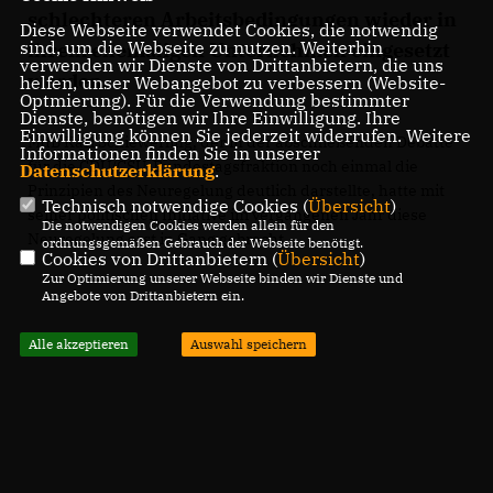
schlechteren Arbeitsbedingungen wieder in
Diese Webseite verwendet Cookies, die notwendig
sind, um die Webseite zu nutzen. Weiterhin
ihrem ehemaligen Unternehmen eingesetzt
verwenden wir Dienste von Drittanbietern, die uns
werden.
helfen, unser Webangebot zu verbessern (Website-
Optmierung). Für die Verwendung bestimmter
Dienste, benötigen wir Ihre Einwilligung. Ihre
Einwilligung können Sie jederzeit widerrufen. Weitere
MdB Karl Schiewerling, der in der abschließenden Debatte
Informationen finden Sie in unserer
für die CDU/CSU-Bundestagsfraktion noch einmal die
Datenschutzerklärung
.
Prinzipien des Neuregelung deutlich darstellte, hatte mit
Technisch notwendige Cookies (
Übersicht
)
seiner politischen Initiative im vergangenen Jahr diese
Die notwendigen Cookies werden allein für den
Neuregelung erst in Gang gebracht.
ordnungsgemäßen Gebrauch der Webseite benötigt.
Cookies von Drittanbietern (
Übersicht
)
Zur Optimierung unserer Webseite binden wir Dienste und
Angebote von Drittanbietern ein.
Alle akzeptieren
Auswahl speichern