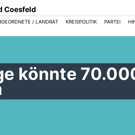
d Coesfeld
BGEORDNETE / LANDRAT
KREISPOLITIK
PARTEI
HI
ge könnte 70.00
n