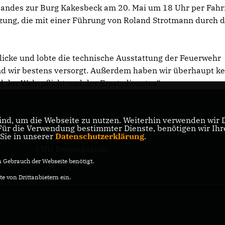
rbandes zur Burg Kakesbeck am 20. Mai um 18 Uhr per Fahr
tzung, die mit einer Führung von Roland Strotmann durch 
licke und lobte die technische Ausstattung der Feuerwehr
ind wir bestens versorgt. Außerdem haben wir überhaupt k
der Wehrpflicht und des Ersatzdienstes“.
CDU NRW
nd, um die Webseite zu nutzen. Weiterhin verwenden wir Di
er
r die Verwendung bestimmter Dienste, benötigen wir Ihre 
 Sie in unserer
Datenschutzerklärung
.
CDU Deutschlands
Gebrauch der Webseite benötigt.
e von Drittanbietern ein.