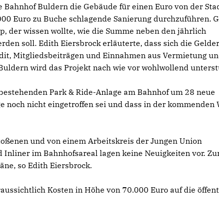
e Bahnhof Buldern die Gebäude für einen Euro von der Sta
5.000 Euro zu Buche schlagende Sanierung durchzuführen. 
pp, der wissen wollte, wie die Summe neben den jährlich
en soll. Edith Eiersbrock erläuterte, dass sich die Gelde
edit, Mitgliedsbeiträgen und Einnahmen aus Vermietung u
Buldern wird das Projekt nach wie vor wohlwollend unterst
 bestehenden Park & Ride-Anlage am Bahnhof um 28 neue
age noch nicht eingetroffen sei und dass in der kommenden
ßenen und von einem Arbeitskreis der Jungen Union
 Inliner im Bahnhofsareal lagen keine Neuigkeiten vor. Zu
äne, so Edith Eiersbrock.
raussichtlich Kosten in Höhe von 70.000 Euro auf die öffent