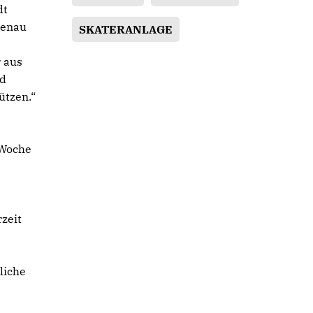
dt
Genau
SKATERANLAGE
r aus
nd
ützen.“
 Woche
rzeit
liche