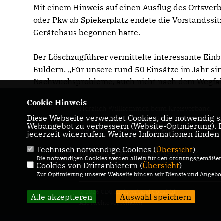
Mit einem Hinweis auf einen Ausflug des Ortsve
oder Pkw ab Spiekerplatz endete die Vorstandssi
Gerätehaus begonnen hatte.
Der Löschzugführer vermittelte interessante Einb
Buldern. „Für unsere rund 50 Einsätze im Jahr s
Nachwuchsprobleme, auch nicht nach dem Wegfall 
Cookie Hinweis
Herzlich Willkommen beim Kreisverband
Diese Webseite verwendet Cookies, die notwendig si
Coesfeld! Hier erhalten Sie Informationen üb
Webangebot zu verbessern (Website-Optmierung). Fü
die politische Arbeit und Termine.
jederzeit widerrufen. Weitere Informationen finden
Technisch notwendige Cookies (
Übersicht
)
IMPRESSUM
DATENSCHUTZ
Die notwendigen Cookies werden allein für den ordnungsgemäßen 
Cookies von Drittanbietern (
KONTAKT
Übersicht
)
Zur Optimierung unserer Webseite binden wir Dienste und Angebot
© 2026 CDU Kreisverband Coesfeld
Alle akzeptieren
Auswahl speichern
Alle Rechte vorbehalten.