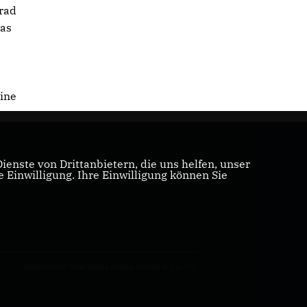
rad
das
eine
enste von Drittanbietern, die uns helfen, unser
Einwilligung. Ihre Einwilligung können Sie
Realisation: Sharkness Media GmbH & Co. KG