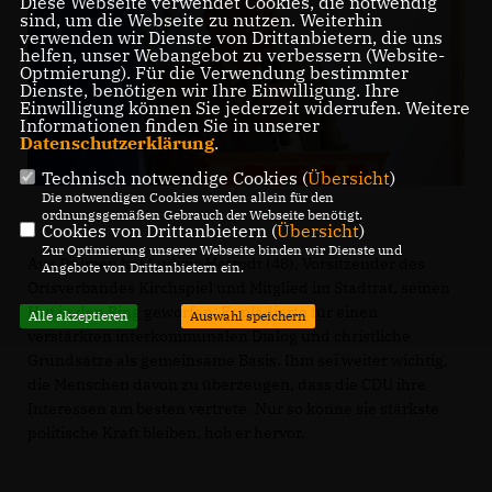
Diese Webseite verwendet Cookies, die notwendig
sind, um die Webseite zu nutzen. Weiterhin
verwenden wir Dienste von Drittanbietern, die uns
helfen, unser Webangebot zu verbessern (Website-
Optmierung). Für die Verwendung bestimmter
Dienste, benötigen wir Ihre Einwilligung. Ihre
Einwilligung können Sie jederzeit widerrufen. Weitere
Informationen finden Sie in unserer
Datenschutzerklärung
.
Technisch notwendige Cookies (
Übersicht
)
Die notwendigen Cookies werden allein für den
ordnungsgemäßen Gebrauch der Webseite benötigt.
Cookies von Drittanbietern (
Übersicht
)
Zur Optimierung unserer Webseite binden wir Dienste und
Aus Dülmen hat Ludwig Hetrodt (48), Vorsitzender des
Angebote von Drittanbietern ein.
Ortsverbandes Kirchspiel und Mitglied im Stadtrat, seinen
Hut in den Ring geworfen. Er plädierte für einen
Alle akzeptieren
Auswahl speichern
verstärkten interkommunalen Dialog und christliche
Grundsätze als gemeinsame Basis. Ihm sei weiter wichtig,
die Menschen davon zu überzeugen, dass die CDU ihre
Interessen am besten vertrete. Nur so könne sie stärkste
politische Kraft bleiben, hob er hervor.