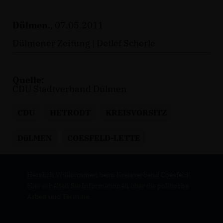
Dülmen.
, 07.05.2011
Dülmener Zeitung | Detlef Scherle
Quelle:
CDU Stadtverband Dülmen
CDU
HETRODT
KREISVORSITZ
DüLMEN
COESFELD-LETTE
Herzlich Willkommen beim Kreisverband Coesfeld!
Hier erhalten Sie Informationen über die politische
Arbeit und Termine.