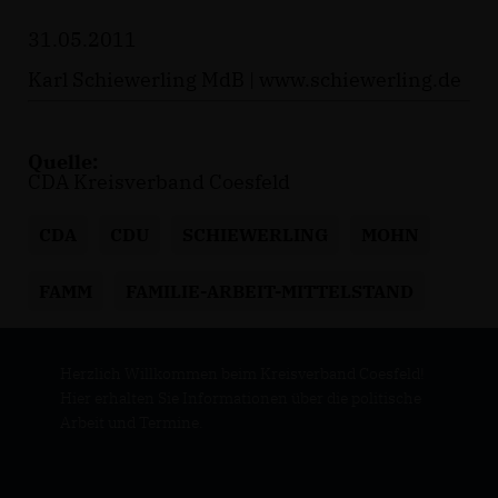
31.05.2011
Karl Schiewerling MdB |
www.schiewerling.de
Quelle:
CDA Kreisverband Coesfeld
CDA
CDU
SCHIEWERLING
MOHN
FAMM
FAMILIE-ARBEIT-MITTELSTAND
Herzlich Willkommen beim Kreisverband Coesfeld!
Hier erhalten Sie Informationen über die politische
Arbeit und Termine.