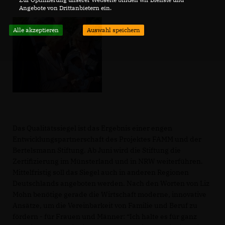
Angebote von Drittanbietern ein.
Alle akzeptieren
Auswahl speichern
Das Qualitätssiegel ist das Ergebnis einer engen
Entwicklungspartnerschaft des Projektes FAMM und der
Bertelsmann Stiftung. Ab Juni wird die Stiftung die
Zertifizierung im Münsterland und in NRW weiterführen.
Mittelfristig soll das Siegel auch in anderen Regionen
Deutschlands angeboten werden. Nach den Worten von Liz
Mohn benötige gerade die Wirtschaft moderne, innovative
Ansätze, um die Vereinbarkeit von Familie und Beruf zu
fördern - für Frauen und Männer: “Ich halte es für ganz