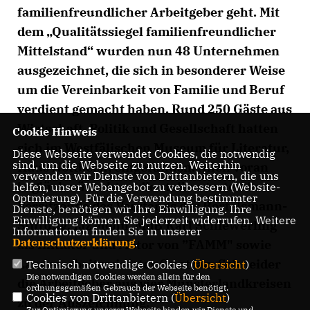
familienfreundlicher Arbeitgeber geht. Mit
dem „Qualitätssiegel familienfreundlicher
Mittelstand“ wurden nun 48 Unternehmen
ausgezeichnet, die sich in besonderer Weise
um die Vereinbarkeit von Familie und Beruf
verdient gemacht haben. Rund 250 Gäste aus
Wirtschaft, Politik und Gesellschaft hatten
Cookie Hinweis
sich im Westfälischen Museum für Literatur,
Diese Webseite verwendet Cookies, die notwendig
sind, um die Webseite zu nutzen. Weiterhin
Haus Nottbeck, eingefunden. Allen voran
verwenden wir Dienste von Drittanbietern, die uns
beglückwünschten die stellvertretende
helfen, unser Webangebot zu verbessern (Website-
Optmierung). Für die Verwendung bestimmter
Vorsitzende des Vorstands der Bertelsmann-
Dienste, benötigen wir Ihre Einwilligung. Ihre
Einwilligung können Sie jederzeit widerrufen. Weitere
Stiftung, Liz Mohn, MdB Karl Schiewerling
Informationen finden Sie in unserer
Datenschutzerklärung
.
als Initiator und Motor von ”FAMM" sowie
Landesarbeitsminister Guntram Schneider
Technisch notwendige Cookies (
Übersicht
)
Die notwendigen Cookies werden allein für den
die Arbeitgeber aus vier Münsterlandkreisen
ordnungsgemäßen Gebrauch der Webseite benötigt.
Cookies von Drittanbietern (
Übersicht
)
zu der Auszeichnung.
Zur Optimierung unserer Webseite binden wir Dienste und