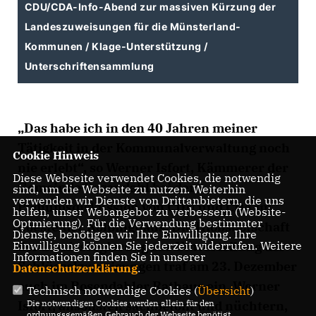
CDU/CDA-Info-Abend zur massiven Kürzung der
Landeszuweisungen für die Münsterland-
Kommunen / Klage-Unterstützung /
Unterschriftensammlung
Das habe ich in den 40 Jahren meiner
Tätigkeit in der Kommunalverwaltung noch
Cookie Hinweis
nie erlebt“, so Werner Isfort, Kämmerer der
Diese Webseite verwendet Cookies, die notwendig
Gemeinde Rosendahl bei der
sind, um die Webseite zu nutzen. Weiterhin
verwenden wir Dienste von Drittanbietern, die uns
Podiumsdiskussion von CDU und CDA im
helfen, unser Webangebot zu verbessern (Website-
Optmierung). Für die Verwendung bestimmter
Coesfelder Kolpinghaus. Die Hiobsbotschaft
Dienste, benötigen wir Ihre Einwilligung. Ihre
Einwilligung können Sie jederzeit widerrufen. Weitere
der Landesregierung zur Umverteilung der
Informationen finden Sie in unserer
Schlüsselzuweisungen traf am 23. Dezember
Datenschutzerklärung
.
auch im Rosendahler Rathaus ein. Werner
Technisch notwendige Cookies (
Übersicht
)
Die notwendigen Cookies werden allein für den
Isfort, ansonsten sachbetont und nüchtern,
ordnungsgemäßen Gebrauch der Webseite benötigt.