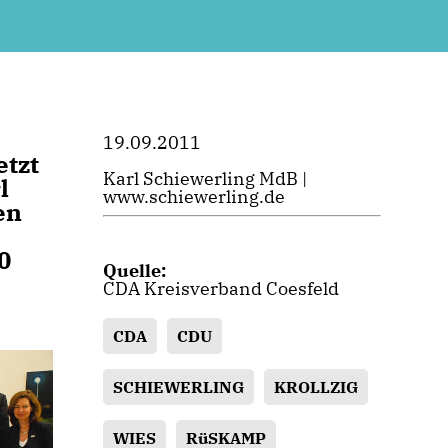
19.09.2011
etzt
Karl Schiewerling MdB |
l
www.schiewerling.de
en
0
Quelle:
CDA Kreisverband Coesfeld
CDA
CDU
SCHIEWERLING
KROLLZIG
WIES
RüSKAMP