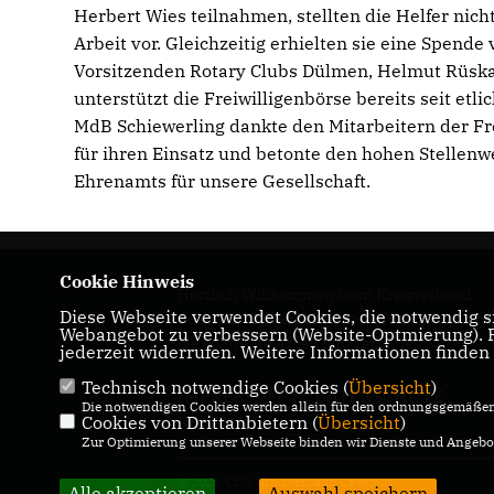
Herbert Wies teilnahmen, stellten die Helfer nicht
Arbeit vor. Gleichzeitig erhielten sie eine Spende
Vorsitzenden Rotary Clubs Dülmen, Helmut Rüsk
unterstützt die Freiwilligenbörse bereits seit etl
MdB Schiewerling dankte den Mitarbeitern der Fr
für ihren Einsatz und betonte den hohen Stellenw
Ehrenamts für unsere Gesellschaft.
Cookie Hinweis
Herzlich Willkommen beim Kreisverband
Diese Webseite verwendet Cookies, die notwendig si
Coesfeld! Hier erhalten Sie Informationen üb
Webangebot zu verbessern (Website-Optmierung). Fü
die politische Arbeit und Termine.
jederzeit widerrufen. Weitere Informationen finden
Technisch notwendige Cookies (
Übersicht
)
IMPRESSUM
DATENSCHUTZ
Die notwendigen Cookies werden allein für den ordnungsgemäßen 
Cookies von Drittanbietern (
KONTAKT
Übersicht
)
Zur Optimierung unserer Webseite binden wir Dienste und Angebot
© 2026 CDU Kreisverband Coesfeld
Alle akzeptieren
Auswahl speichern