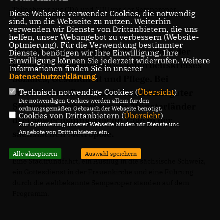
Teilnehmer aus CDA und CDU vor der Semperoper.
Diese Webseite verwendet Cookies, die notwendig
sind, um die Webseite zu nutzen. Weiterhin
verwenden wir Dienste von Drittanbietern, die uns
helfen, unser Webangebot zu verbessern (Website-
Optmierung). Für die Verwendung bestimmter
Dresden war das Ziel von Mitgliedern der
Dienste, benötigen wir Ihre Einwilligung. Ihre
Einwilligung können Sie jederzeit widerrufen. Weitere
Kreis-CDA und des CDU-Facharbeitskreises
Informationen finden Sie in unserer
Datenschutzerklärung
.
Soziales, Gesundheit und Pflege. Bei
strahlendem Sonnenschein und mit guter
Technisch notwendige Cookies (
Übersicht
)
Die notwendigen Cookies werden allein für den
Stimmung verbrachten die Münsterländer
ordnungsgemäßen Gebrauch der Webseite benötigt.
Cookies von Drittanbietern (
Übersicht
)
drei abwechslungsreiche Tage in der
Zur Optimierung unserer Webseite binden wir Dienste und
sächsischen Metropole.
Angebote von Drittanbietern ein.
Alle akzeptieren
Auswahl speichern
Eine Stadtrundfahrt, ein Ausflug in die sächsische Schweiz,
ein Gottesdienst in der Frauenkirche und eine Führung
durch die weltbekannte Semperoper standen auf dem
Programm.