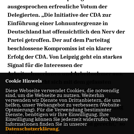
ausgesprochen erfreuliche Votum der
Delegierten. „Die Initiative der CDA zur
Einführung einer Lohnuntergrenze in
Deutschland hat offensichtlich den Nerv der
Partei getroffen. Der auf dem Parteitag
beschlossene Kompromiss ist ein klarer
Erfolg der CDA. Von Leipzig geht ein starkes
Signal für die Interessen der
Arbeitnehmerinnen und Arbeitnehmer aus.
Cookie Hinweis
Die CDU spricht sich mit dem gefassten
Beschluss eindeutig gegen Lohndumping
Diese Webseite verwendet Cookies, die notwendig
sind, um die Webseite zu nutzen. Weiterhin
und für Fairness auf dem Arbeitsmarkt aus
verwenden wir Dienste von Drittanbietern, die uns
helfen, unser Webangebot zu verbessern (Website-
und wird einmal mehr ihrer Verantwortung
Optmierung). Für die Verwendung bestimmter
Dienste, benötigen wir Ihre Einwilligung. Ihre
für die Gestaltung der sozialen
Einwilligung können Sie jederzeit widerrufen. Weitere
Marktwirtschaft in Deutschland gerecht,“ so
Informationen finden Sie in unserer
Datenschutzerklärung
.
Dr. Ralf Brauksiepe.