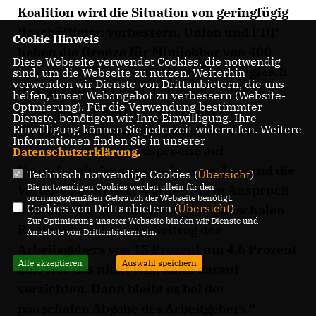
Koalition wird die Situation von geringfügig
Beschäftigten verbessern. Union und FDP
Cookie Hinweis
heben die Grenze für Minijobber von 400
Diese Webseite verwendet Cookies, die notwendig
Euro auf 450 Euro an und erhöhen zugleich
sind, um die Webseite zu nutzen. Weiterhin
verwenden wir Dienste von Drittanbietern, die uns
ihre soziale Sicherheit. Minijobber sind
helfen, unser Webangebot zu verbessern (Website-
Optmierung). Für die Verwendung bestimmter
künftig grundsätzlich voll in der
Dienste, benötigen wir Ihre Einwilligung. Ihre
Einwilligung können Sie jederzeit widerrufen. Weitere
Rentenversicherung abgesichert und
Informationen finden Sie in unserer
können damit u.a. Ansprüche auf
Datenschutzerklärung
.
Erwerbsminderungsrente erwerben und die
Technisch notwendige Cookies (
Übersicht
)
Die notwendigen Cookies werden allein für den
Vorteile der Riester-Förderung in Anspruch
ordnungsgemäßen Gebrauch der Webseite benötigt.
Cookies von Drittanbietern (
Übersicht
)
nehmen. Dafür stocken sie den pauschalen
Zur Optimierung unserer Webseite binden wir Dienste und
Rentenversicherungsbeitrag des
Angebote von Drittanbietern ein.
Arbeitsgebers von 15 Prozent um 4,6 Prozent
Alle akzeptieren
Auswahl speichern
auf. Wer das nicht will, kann darauf
verzichten. Dann bleibt es bei der
pauschalen Abgabe des Arbeitgebers.“