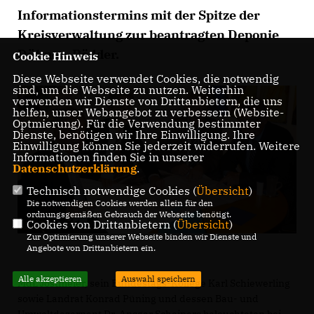
Informationstermins mit der Spitze der
Kreisverwaltung zur beantragten Deponie
Dülmen-Rödder.
Cookie Hinweis
Diese Webseite verwendet Cookies, die notwendig
sind, um die Webseite zu nutzen. Weiterhin
verwenden wir Dienste von Drittanbietern, die uns
helfen, unser Webangebot zu verbessern (Website-
Optmierung). Für die Verwendung bestimmter
Dienste, benötigen wir Ihre Einwilligung. Ihre
Einwilligung können Sie jederzeit widerrufen. Weitere
Informationen finden Sie in unserer
Datenschutzerklärung
.
Technisch notwendige Cookies (
Übersicht
)
Die notwendigen Cookies werden allein für den
ordnungsgemäßen Gebrauch der Webseite benötigt.
Cookies von Drittanbietern (
Übersicht
)
Zur Optimierung unserer Webseite binden wir Dienste und
Angebote von Drittanbietern ein.
Alle akzeptieren
Auswahl speichern
MdL Jostmeier, sein Bundestags-Kollege Karl Schiewerling
sowie Landrat Konrad Püning und dessen Bau- und
Umweltdezernent Dr. Ansgar Scheipers beleuchteten bei