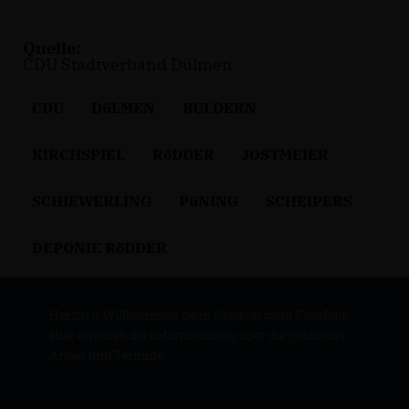
Quelle:
CDU Stadtverband Dülmen
CDU
DüLMEN
BULDERN
KIRCHSPIEL
RöDDER
JOSTMEIER
SCHIEWERLING
PüNING
SCHEIPERS
DEPONIE RöDDER
Herzlich Willkommen beim Kreisverband Coesfeld!
Hier erhalten Sie Informationen über die politische
Arbeit und Termine.