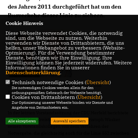
des Jahres 2011 durchgeführt hat um den
Busverkehr dieser Linie zu sichern.
Cookie Hinweis
Diese Webseite verwendet Cookies, die notwendig
sind, um die Webseite zu nutzen. Weiterhin
verwenden wir Dienste von Drittanbietern, die uns
helfen, unser Webangebot zu verbessern (Website-
Optmierung). Für die Verwendung bestimmter
Dienste, benötigen wir Ihre Einwilligung. Ihre
Einwilligung können Sie jederzeit widerrufen. Weitere
Informationen finden Sie in unserer
Datenschutzerklärung
.
Technisch notwendige Cookies (
Übersicht
)
CDU-Vorsitzender Helmut Kreuznacht (l.) und
Die notwendigen Cookies werden allein für den
Kreistagsabgeordneter Christoph Wäsker.
ordnungsgemäßen Gebrauch der Webseite benötigt.
Cookies von Drittanbietern (
Übersicht
)
Zur Optimierung unserer Webseite binden wir Dienste und
Angebote von Drittanbietern ein.
In der letzten Vorstandssitzung der CDU Merfeld berichtete
der Merfelder Kreistagsabgeordnete Christoph Wäsker
Alle akzeptieren
Auswahl speichern
seinen Vorstandskollegen von dem Verfahren der
Notvergabe, die gleichzeitig auch für die Linie 552 zwischen