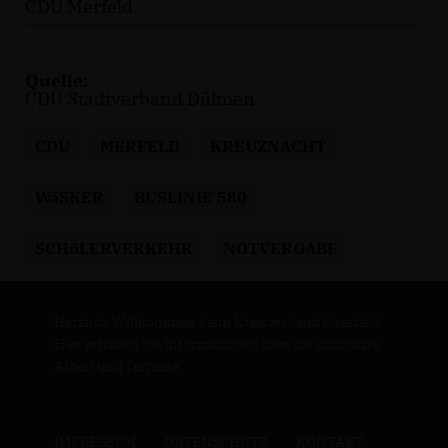
CDU Merfeld
Quelle:
CDU Stadtverband Dülmen
CDU
MERFELD
KREUZNACHT
WäSKER
BUSLINIE 580
SCHüLERVERKEHR
NOTVERGABE
Herzlich Willkommen beim Kreisverband Coesfeld!
Hier erhalten Sie Informationen über die politische
Arbeit und Termine.
IMPRESSUM
DATENSCHUTZ
KONTAKT